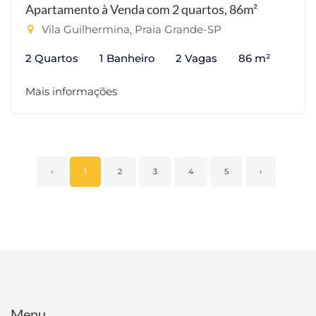
Apartamento à Venda com 2 quartos, 86m²
Vila Guilhermina, Praia Grande-SP
2 Quartos
1 Banheiro
2 Vagas
86 m²
Mais informações
‹
1
2
3
4
5
›
Menu