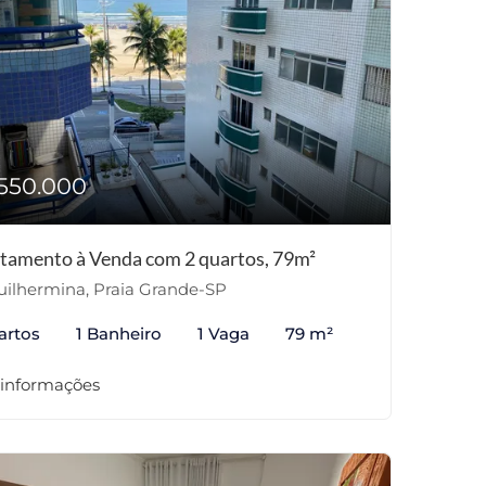
550.000
tamento à Venda com 2 quartos, 79m²
ilhermina, Praia Grande-SP
artos
1 Banheiro
1 Vaga
79 m²
 informações