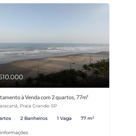
510.000
tamento à Venda com 2 quartos, 77m²
racanã, Praia Grande-SP
artos
2 Banheiros
1 Vaga
77 m²
 informações