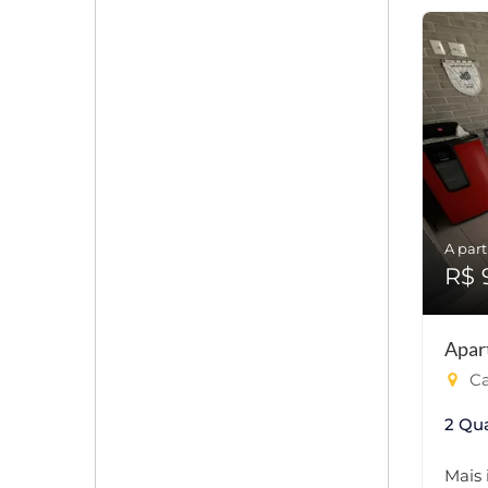
A part
R$ 
Apar
Ca
2 Qu
Mais