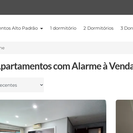
ntos Alto Padrão
1 dormitório
2 Dormitórios
3 Dor
me
partamentos com Alarme à Vend
 por