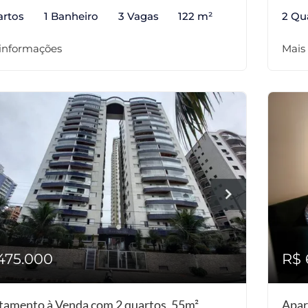
artos
1 Banheiro
3 Vagas
122 m²
2 Qu
 informações
Mais
475.000
R$ 
tamento à Venda com 2 quartos, 55m²
Apar