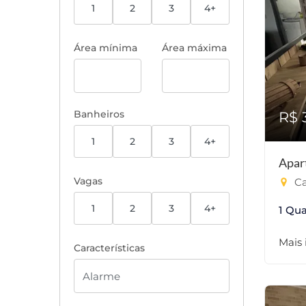
1
2
3
4+
Área mínima
Área máxima
Banheiros
R$ 
1
2
3
4+
Apar
Vagas
Ca
1
2
3
4+
1 Qua
Mais
Características