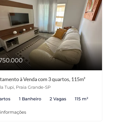
750.000
tamento à Venda com 3 quartos, 115m²
la Tupi, Praia Grande-SP
artos
1 Banheiro
2 Vagas
115 m²
 informações