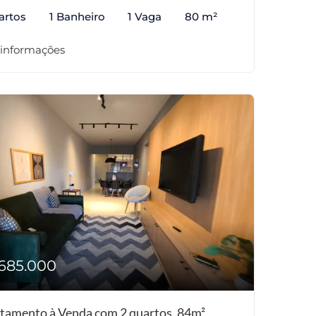
artos
1 Banheiro
1 Vaga
80 m²
 informações
685.000
tamento à Venda com 2 quartos, 84m²