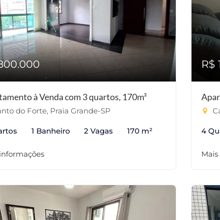
800.000
R$ 
tamento à Venda com 3 quartos, 170m²
Apar
nto do Forte, Praia Grande-SP
Ca
artos
1 Banheiro
2 Vagas
170 m²
4 Qu
 informações
Mais