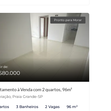
Pronto para Morar
ir de:
580.000
tamento à Venda com 2 quartos, 96m²
iação, Praia Grande-SP
artos
3 Banheiros
2 Vagas
96 m²