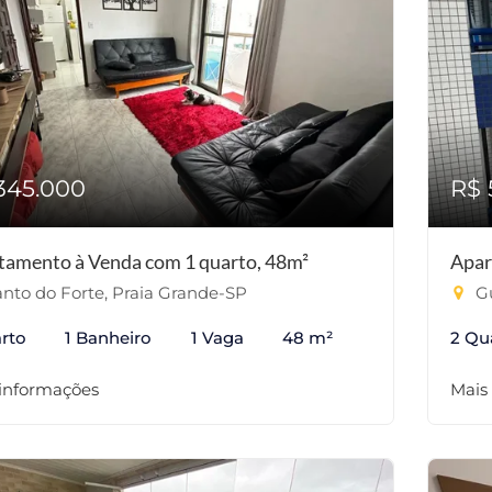
345.000
R$ 
tamento à Venda com 1 quarto, 48m²
Apar
nto do Forte, Praia Grande-SP
Gu
rto
1 Banheiro
1 Vaga
48 m²
2 Qu
 informações
Mais