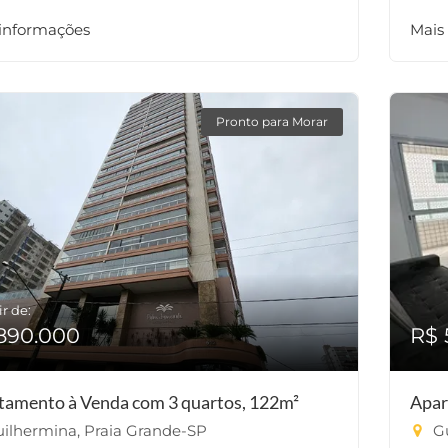
 informações
Mais
Pronto para Morar
ir de:
890.000
R$ 
tamento à Venda com 3 quartos, 122m²
Apar
ilhermina, Praia Grande-SP
Gu