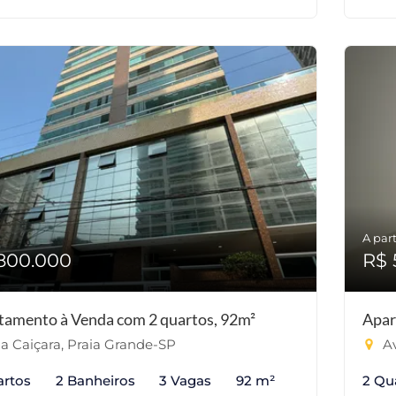
A part
800.000
R$ 
tamento à Venda com 2 quartos, 92m²
Apar
la Caiçara, Praia Grande-SP
Av
artos
2 Banheiros
3 Vagas
92 m²
2 Qu