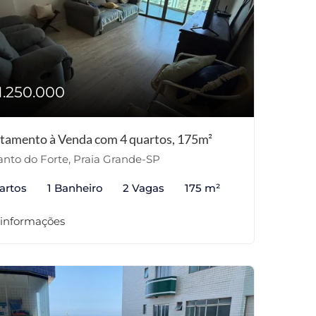
1.250.000
tamento à Venda com 4 quartos, 175m²
nto do Forte, Praia Grande-SP
artos
1 Banheiro
2 Vagas
175 m²
 informações