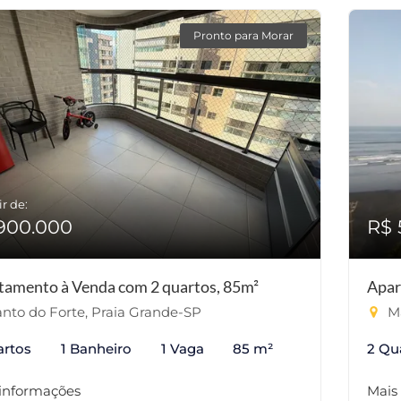
Pronto para Morar
ir de:
900.000
R$ 
tamento à Venda com 2 quartos, 85m²
Apar
nto do Forte, Praia Grande-SP
Ma
artos
1 Banheiro
1 Vaga
85 m²
2 Qu
 informações
Mais