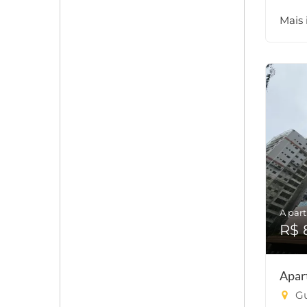
Mais
A part
R$ 
Apar
Gu