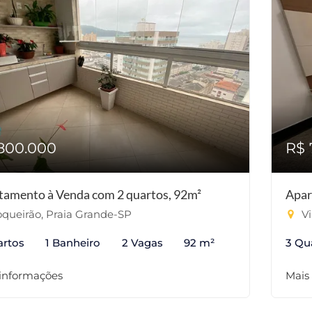
800.000
R$ 
tamento à Venda com 2 quartos, 92m²
Apar
queirão, Praia Grande-SP
Vi
artos
1 Banheiro
2 Vagas
92 m²
3 Qu
 informações
Mais