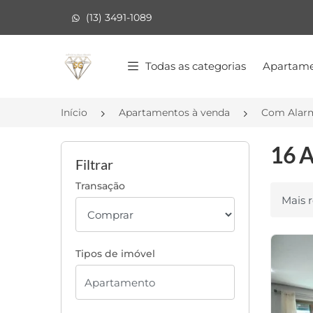
(13) 3491-1089
Página inicial
Todas as categorias
Apartame
Início
Apartamentos à venda
Com Alar
16 A
Filtrar
Transação
Ordenar
Tipos de imóvel