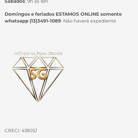
Sábados
:
9h às 18h
Domingos e feriados ESTAMOS ONLINE somente
whatsapp (13)3491-1089
:
Não haverá expediente
Página inicial
CRECI: 41805J