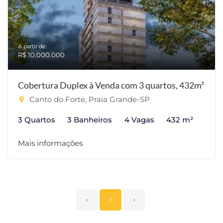
A partir de:
R$ 10.000.000
Cobertura Duplex à Venda com 3 quartos, 432m²
Canto do Forte, Praia Grande-SP
3 Quartos
3 Banheiros
4 Vagas
432 m²
Mais informações
‹
1
›