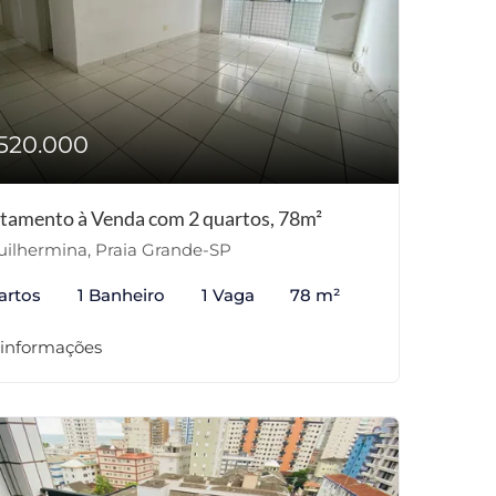
520.000
tamento à Venda com 2 quartos, 78m²
ilhermina, Praia Grande-SP
artos
1 Banheiro
1 Vaga
78 m²
 informações