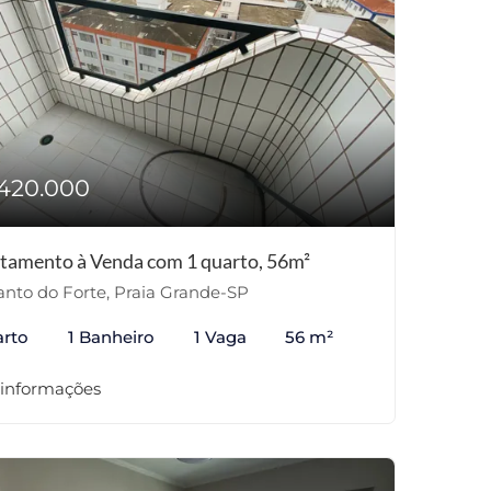
420.000
tamento à Venda com 1 quarto, 56m²
nto do Forte, Praia Grande-SP
arto
1 Banheiro
1 Vaga
56 m²
 informações