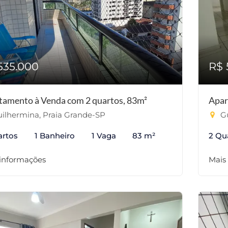
535.000
R$ 
tamento à Venda com 2 quartos, 83m²
Apar
ilhermina, Praia Grande-SP
Gu
artos
1 Banheiro
1 Vaga
83 m²
2 Qu
 informações
Mais