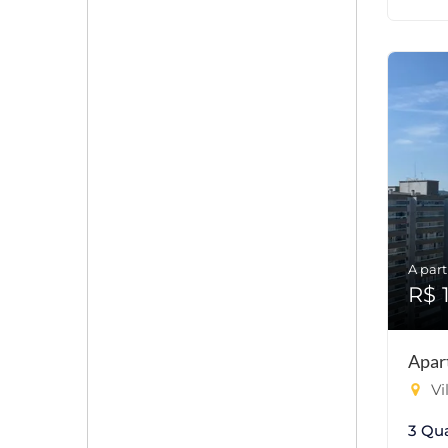
A part
R$ 
Apar
Vi
3 Qu