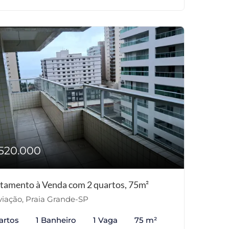
520.000
tamento à Venda com 2 quartos, 75m²
iação, Praia Grande-SP
artos
1 Banheiro
1 Vaga
75 m²