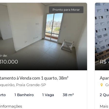
Pronto para Morar
ir de:
310.000
R$ 
tamento à Venda com 1 quarto, 38m²
Apar
queirão, Praia Grande-SP
Gu
rto
1 Banheiro
1 Vaga
38 m²
2 Qu
 informações
Mais