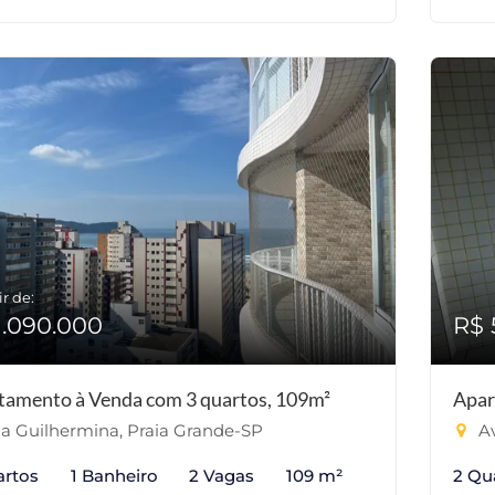
ir de:
1.090.000
R$ 
tamento à Venda com 3 quartos, 109m²
Apar
la Guilhermina, Praia Grande-SP
Av
artos
1 Banheiro
2 Vagas
109 m²
2 Qu