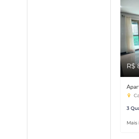
R$ 
Apar
Ca
3 Qu
Mais