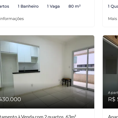
artos
1 Banheiro
1 Vaga
80 m²
1 Qu
 informações
Mais
A part
430.000
R$ 
tamento à Venda com 2 quartos, 63m²
Apar