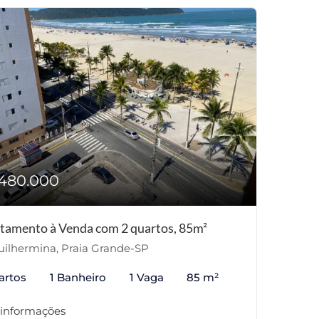
480.000
tamento à Venda com 2 quartos, 85m²
ilhermina, Praia Grande-SP
artos
1 Banheiro
1 Vaga
85 m²
 informações