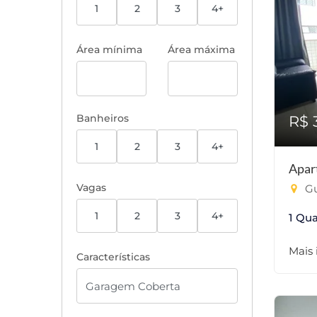
1
2
3
4+
Área mínima
Área máxima
Banheiros
R$ 
1
2
3
4+
Apar
Vagas
Gu
1
2
3
4+
1 Qua
Mais
Características