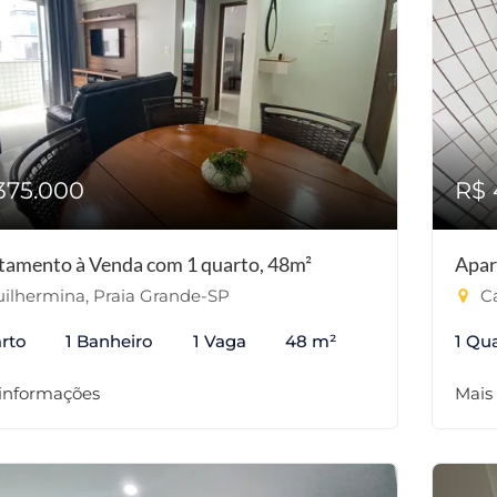
375.000
R$ 
tamento à Venda com 1 quarto, 48m²
Apar
ilhermina, Praia Grande-SP
Ca
rto
1 Banheiro
1 Vaga
48 m²
1 Qu
 informações
Mais