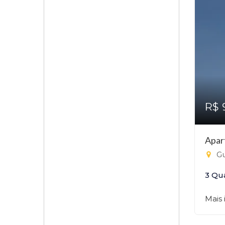
R$ 
Apar
Gu
3 Qu
Mais