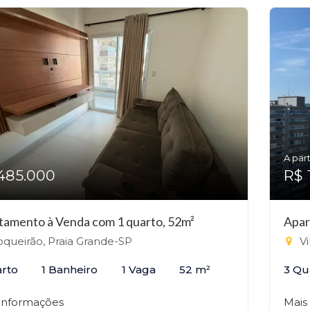
A part
485.000
R$ 
tamento à Venda com 1 quarto, 52m²
Apar
queirão, Praia Grande-SP
Vi
arto
1 Banheiro
1 Vaga
52 m²
3 Qu
 informações
Mais