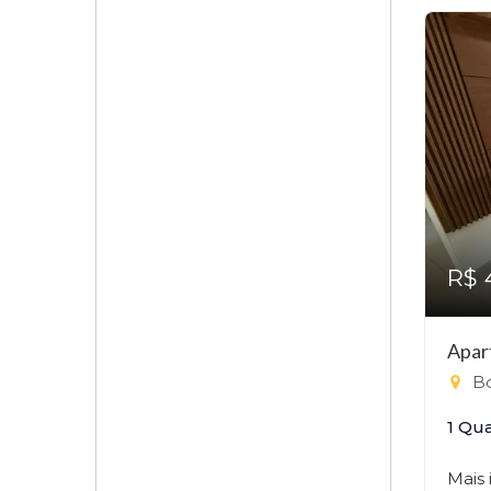
R$ 
Apar
Bo
1 Qu
Mais