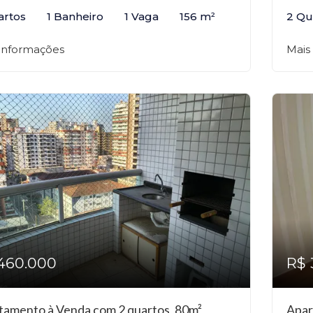
artos
1 Banheiro
1 Vaga
156 m²
2 Qu
 informações
Mais
460.000
R$ 
tamento à Venda com 2 quartos, 80m²
Apar