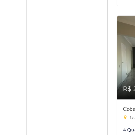
R$ 
Cobe
Gu
4 Qu