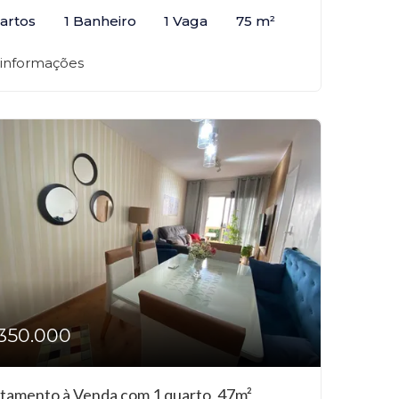
artos
1 Banheiro
1 Vaga
75 m²
 informações
350.000
tamento à Venda com 1 quarto, 47m²