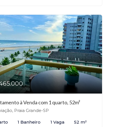
465.000
tamento à Venda com 1 quarto, 52m²
iação, Praia Grande-SP
arto
1 Banheiro
1 Vaga
52 m²