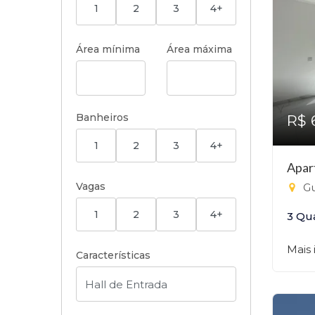
1
2
3
4+
Área mínima
Área máxima
Banheiros
R$ 
1
2
3
4+
Apar
Vagas
Gu
1
2
3
4+
3 Qu
Mais
Características