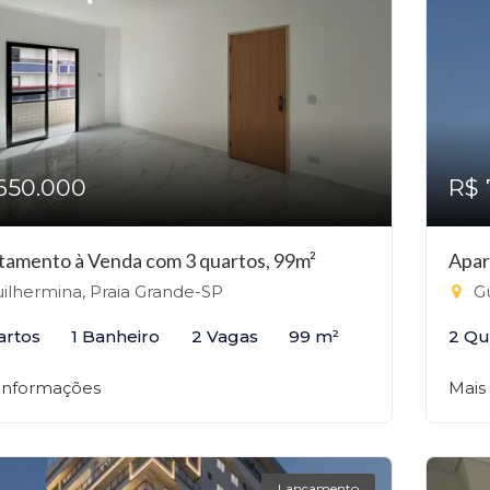
650.000
R$ 
tamento à Venda com 3 quartos, 99m²
Apar
ilhermina, Praia Grande-SP
Gu
artos
1 Banheiro
2 Vagas
99 m²
2 Qu
 informações
Mais
Lançamento