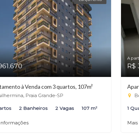
A part
961.670
R$ 
tamento à Venda com 3 quartos, 107m²
Apar
ilhermina, Praia Grande-SP
Bo
artos
2 Banheiros
2 Vagas
107 m²
1 Qu
 informações
Mais