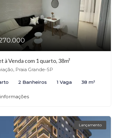
270.000
et à Venda com 1 quarto, 38m²
iação, Praia Grande-SP
arto
2 Banheiros
1 Vaga
38 m²
 informações
Lançamento