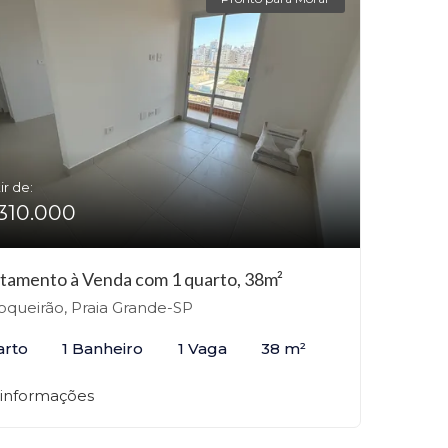
ir de:
310.000
tamento à Venda com 1 quarto, 38m²
queirão, Praia Grande-SP
arto
1 Banheiro
1 Vaga
38 m²
 informações