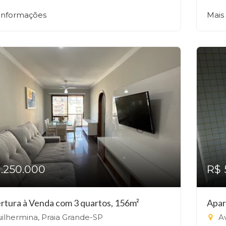
 informações
Mais
1.250.000
R$ 
rtura à Venda com 3 quartos, 156m²
Apar
ilhermina, Praia Grande-SP
Av