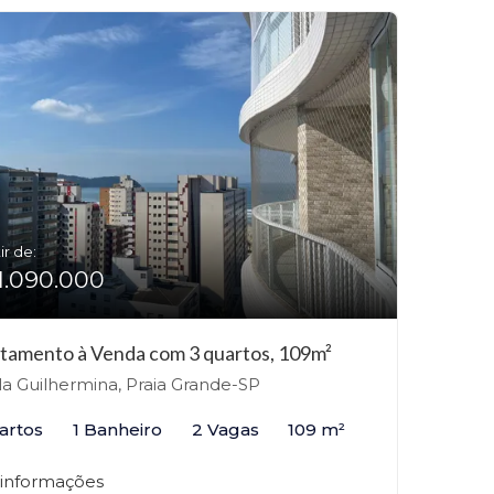
ir de:
1.090.000
tamento à Venda com 3 quartos, 109m²
la Guilhermina, Praia Grande-SP
artos
1 Banheiro
2 Vagas
109 m²
 informações