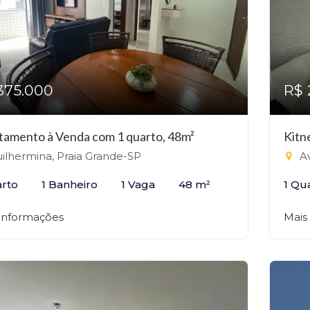
375.000
R$ 
tamento à Venda com 1 quarto, 48m²
Kitn
ilhermina, Praia Grande-SP
Av
arto
1 Banheiro
1 Vaga
48 m²
1 Qu
 informações
Mais