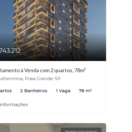
743.212
tamento à Venda com 2 quartos, 78m²
ilhermina, Praia Grande-SP
artos
2 Banheiros
1 Vaga
78 m²
 informações
Pronto para Morar