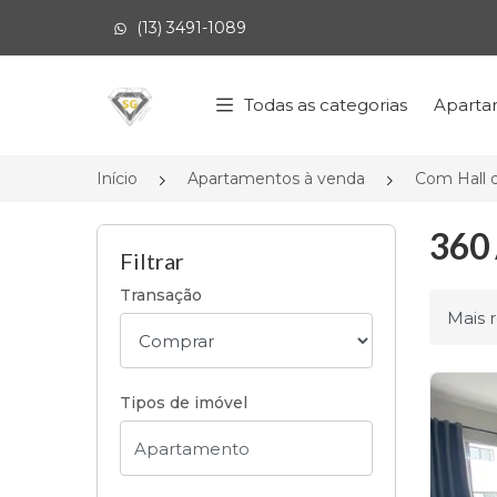
(13) 3491-1089
Página inicial
Todas as categorias
Aparta
Início
Apartamentos à venda
Com Hall 
360 
Filtrar
Transação
Ordena
Tipos de imóvel