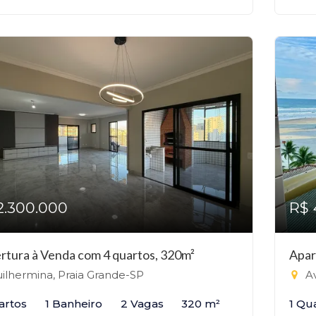
2.300.000
R$ 
rtura à Venda com 4 quartos, 320m²
Apar
ilhermina, Praia Grande-SP
Av
artos
1 Banheiro
2 Vagas
320 m²
1 Qu