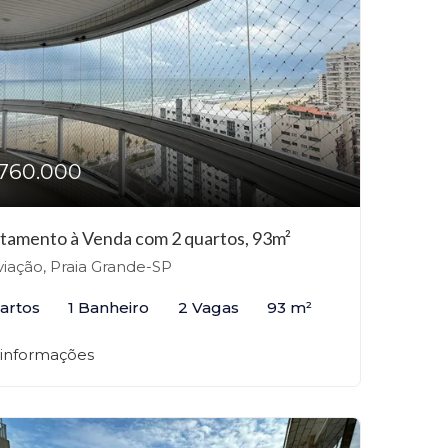
760.000
tamento à Venda com 2 quartos, 93m²
iação, Praia Grande-SP
artos
1 Banheiro
2 Vagas
93 m²
 informações