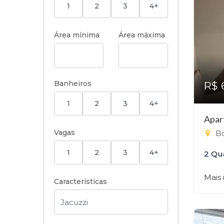
1
2
3
4+
Área mínima
Área máxima
Banheiros
R$ 
1
2
3
4+
Apar
Vagas
Bo
1
2
3
4+
2 Qu
Mais
Características