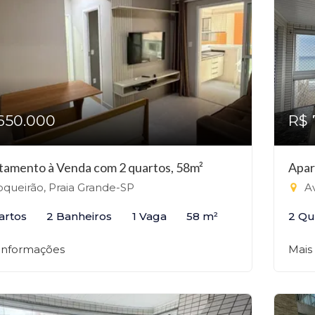
650.000
R$ 
tamento à Venda com 2 quartos, 58m²
Apar
queirão, Praia Grande-SP
Av
artos
2 Banheiros
1 Vaga
58 m²
2 Qu
 informações
Mais