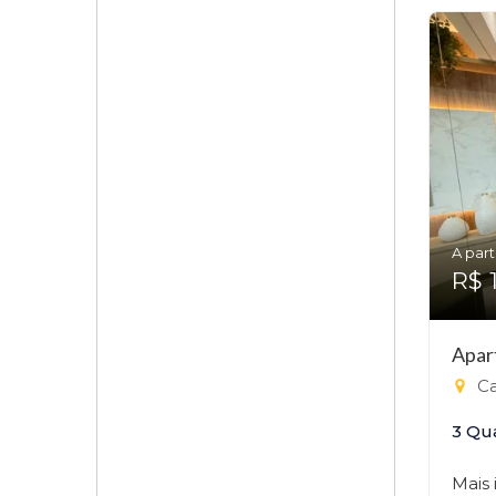
A part
R$ 
Apar
Ca
3 Qu
Mais