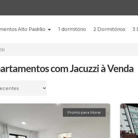
mentos Alto Padrão
1 dormitório
2 Dormitórios
3 
zi
artamentos com Jacuzzi à Venda
r por
Pronto para Morar