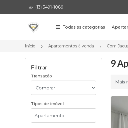
(13) 3491-1089
Página inicial
Todas as categorias
Aparta
Início
Apartamentos à venda
Com Jacuz
9 Ap
Filtrar
Transação
Ordena
Tipos de imóvel