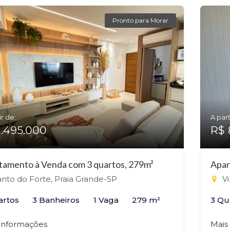
Pronto para Morar
ir de:
A part
1.495.000
R$ 
tamento à Venda com 3 quartos, 279m²
Apar
nto do Forte, Praia Grande-SP
Vi
artos
3 Banheiros
1 Vaga
279 m²
3 Qu
 informações
Mais