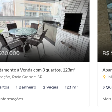
930.000
R$ 
tamento à Venda com 3 quartos, 123m²
Apar
iação, Praia Grande-SP
Mi
artos
1 Banheiro
2 Vagas
123 m²
3 Qu
 informações
Mais