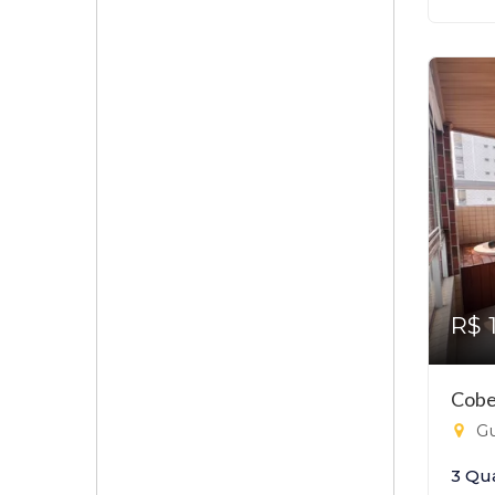
R$ 
Cobe
Gu
3 Qu