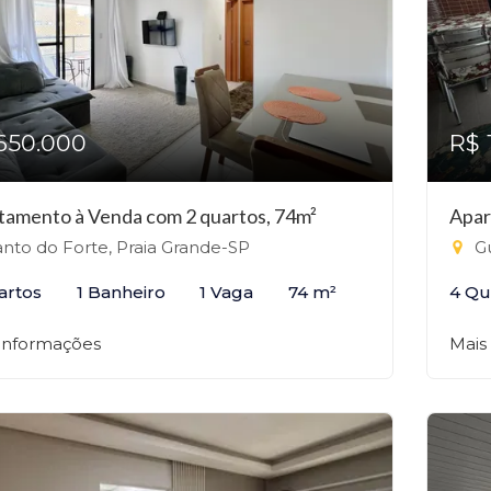
650.000
R$ 
tamento à Venda com 2 quartos, 74m²
Apar
nto do Forte, Praia Grande-SP
Gu
artos
1 Banheiro
1 Vaga
74 m²
4 Qu
 informações
Mais