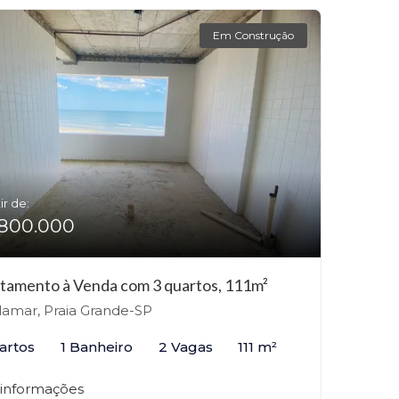
Em Construção
ir de:
800.000
tamento à Venda com 3 quartos, 111m²
lamar, Praia Grande-SP
artos
1 Banheiro
2 Vagas
111 m²
 informações