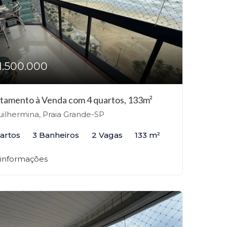
1.500.000
tamento à Venda com 4 quartos, 133m²
ilhermina, Praia Grande-SP
artos
3 Banheiros
2 Vagas
133 m²
 informações