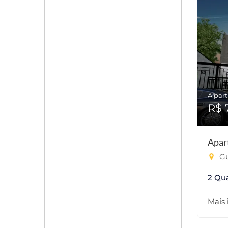
A part
R$ 
Apar
Gu
2 Qu
Mais