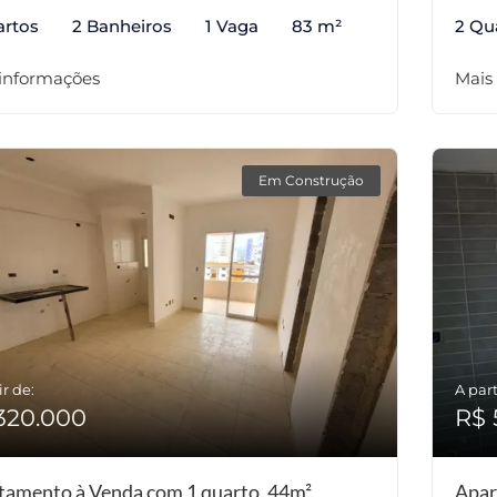
artos
2 Banheiros
1 Vaga
83 m²
2 Qu
 informações
Mais
Em Construção
ir de:
A part
320.000
R$ 
tamento à Venda com 1 quarto, 44m²
Apar