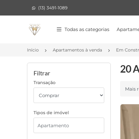
(13) 3491-1089
Página inicial
Todas as categorias
Apartame
Início
Apartamentos à venda
Em Const
20 A
Filtrar
Transação
Ordenar
Tipos de imóvel