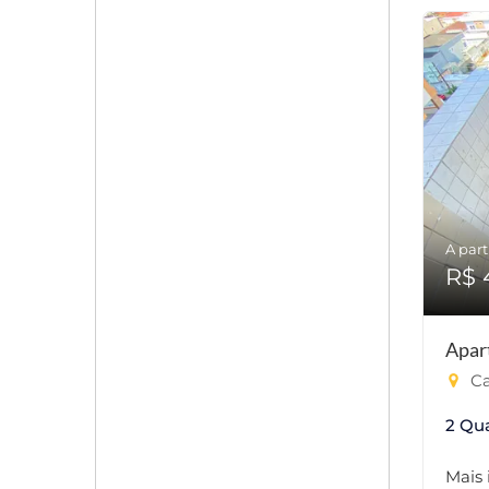
A part
R$ 
Apar
Ca
2 Qu
Mais