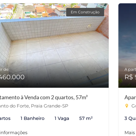
Em Construção
ir de:
A part
460.000
R$ 
tamento à Venda com 2 quartos, 57m²
Apar
nto do Forte, Praia Grande-SP
Gu
artos
1 Banheiro
1 Vaga
57 m²
3 Qu
 informações
Mais