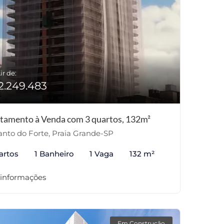
ir de:
2.249.483
tamento à Venda com 3 quartos, 132m²
nto do Forte, Praia Grande-SP
artos
1 Banheiro
1 Vaga
132 m²
 informações
Em Construção