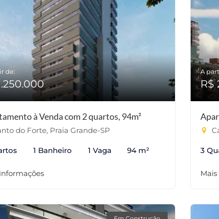
ir de:
A part
1.250.000
R$ 
tamento à Venda com 2 quartos, 94m²
Apar
nto do Forte, Praia Grande-SP
Ca
artos
1 Banheiro
1 Vaga
94 m²
3 Qu
 informações
Mais
Em Construção