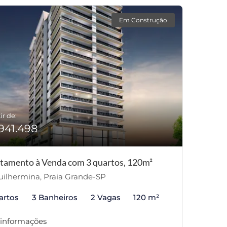
Em Construção
ir de:
941.498
tamento à Venda com 3 quartos, 120m²
ilhermina, Praia Grande-SP
artos
3 Banheiros
2 Vagas
120 m²
 informações