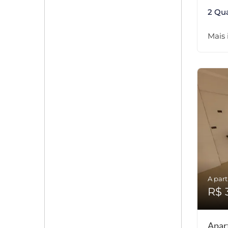
2 Qu
Mais
A part
R$ 
Apar