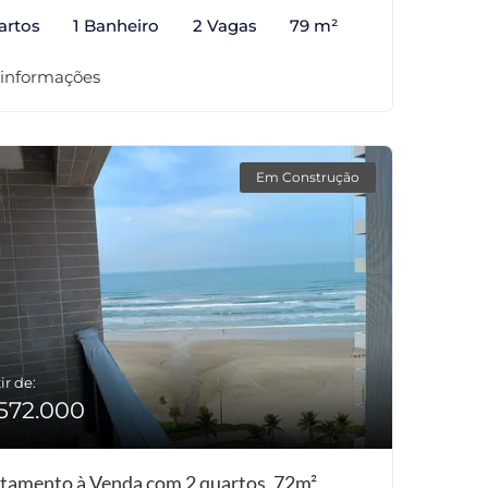
artos
1 Banheiro
2 Vagas
79 m²
 informações
Em Construção
ir de:
572.000
tamento à Venda com 2 quartos, 72m²