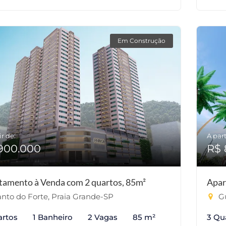
Em Construção
ir de:
A part
900.000
R$ 
tamento à Venda com 2 quartos, 85m²
Apar
nto do Forte, Praia Grande-SP
Gu
artos
1 Banheiro
2 Vagas
85 m²
3 Qu