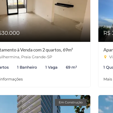
A part
530.000
R$ 
tamento à Venda com 2 quartos, 69m²
Apar
ilhermina, Praia Grande-SP
Vi
artos
1 Banheiro
1 Vaga
69 m²
1 Qu
 informações
Mais
Em Construção