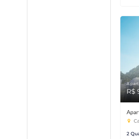
A part
R$ 
Apar
Ca
2 Qu