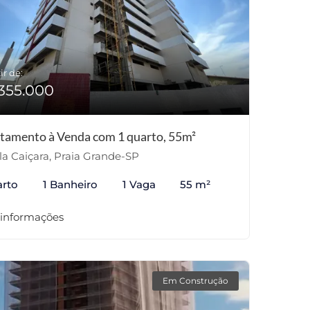
ir de:
355.000
tamento à Venda com 1 quarto, 55m²
la Caiçara, Praia Grande-SP
arto
1 Banheiro
1 Vaga
55 m²
 informações
Em Construção