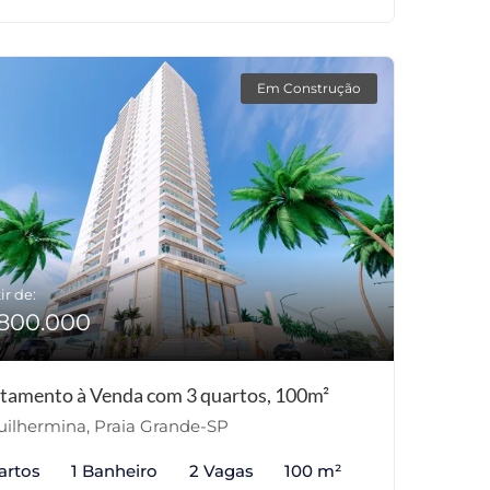
Em Construção
ir de:
800.000
tamento à Venda com 3 quartos, 100m²
ilhermina, Praia Grande-SP
artos
1 Banheiro
2 Vagas
100 m²