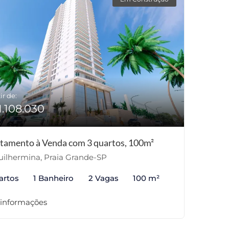
ir de:
1.108.030
tamento à Venda com 3 quartos, 100m²
ilhermina, Praia Grande-SP
artos
1 Banheiro
2 Vagas
100 m²
 informações