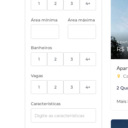
1
2
3
4+
Área mínima
Área máxima
A part
Banheiros
R$ 
1
2
3
4+
Apar
Vagas
Ca
1
2
3
4+
2 Qu
Mais
Características