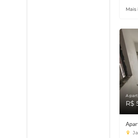
Mais
A part
R$ 
Apar
Ja