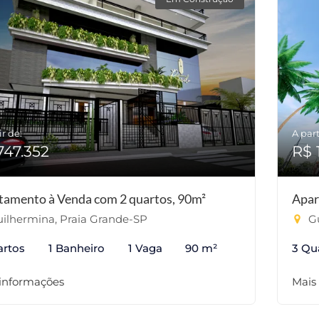
ir de:
A part
747.352
R$ 
tamento à Venda com 2 quartos, 90m²
Apar
ilhermina, Praia Grande-SP
Gu
artos
1 Banheiro
1 Vaga
90 m²
3 Qu
 informações
Mais