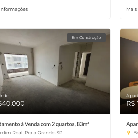
 informações
Mais
Em Construção
ir de:
A part
540.000
R$ 
tamento à Venda com 2 quartos, 83m²
Apar
rdim Real, Praia Grande-SP
Bo