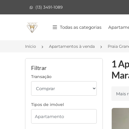
(13) 3491-1089
Página inicial
Todas as categorias
Apartame
Início
Apartamentos à venda
Praia Gra
1 Ap
Filtrar
Mara
Transação
Ordenar
Tipos de imóvel