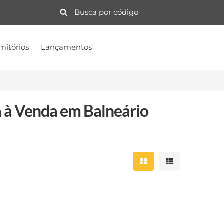
mitórios
Lançamentos
 à Venda em Balneário
Mostrar resultados 
Mostrar result