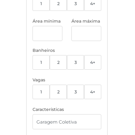
1
2
3
4+
Área mínima
Área máxima
Banheiros
1
2
3
4+
Vagas
1
2
3
4+
Características