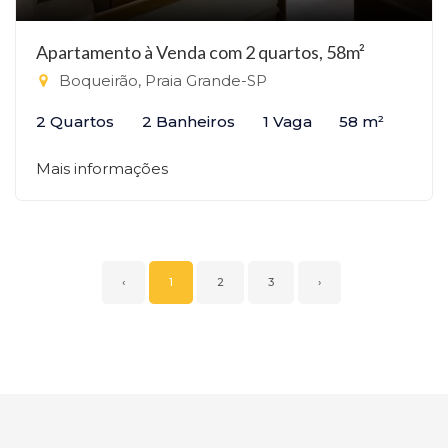
Apartamento à Venda com 2 quartos, 58m²
Boqueirão, Praia Grande-SP
2 Quartos
2 Banheiros
1 Vaga
58 m²
Mais informações
‹
1
2
3
›