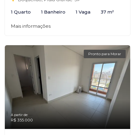
1 Quarto
1 Banheiro
1 Vaga
37 m²
Mais informações
Pronto para Morar
A partir de:
R$ 355.000