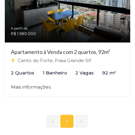
A partir de:
R$ 1.580.000
Apartamento à Venda com 2 quartos, 92m²
Canto do Forte, Praia Grande-SP
2 Quartos
1 Banheiro
2 Vagas
92 m²
Mais informações
‹
1
›