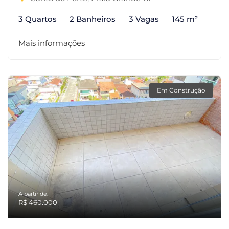
3 Quartos
2 Banheiros
3 Vagas
145 m²
Mais informações
Em Construção
A partir de:
R$ 460.000