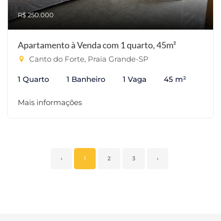
R$ 250.000
Apartamento à Venda com 1 quarto, 45m²
Canto do Forte, Praia Grande-SP
1 Quarto
1 Banheiro
1 Vaga
45 m²
Mais informações
‹
1
2
3
›