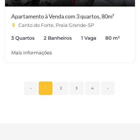
Apartamento à Venda com 3 quartos, 80m²
Canto do Forte, Praia Grande-SP
3 Quartos
2 Banheiros
1 Vaga
80 m²
Mais informações
‹
1
2
3
4
›