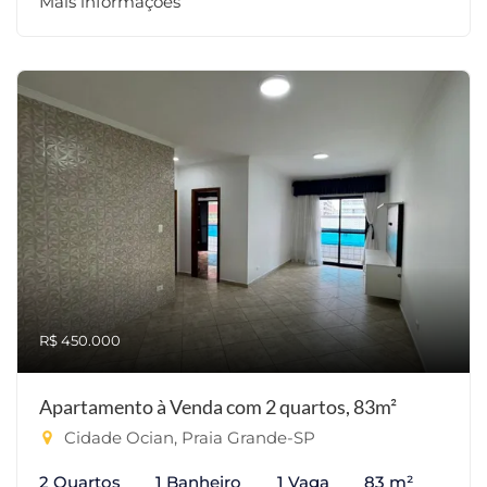
Mais informações
R$ 450.000
Apartamento à Venda com 2 quartos, 83m²
Cidade Ocian, Praia Grande-SP
2 Quartos
1 Banheiro
1 Vaga
83 m²