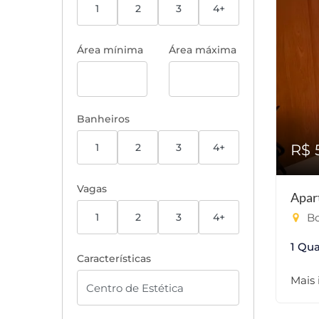
1
2
3
4+
Área mínima
Área máxima
Banheiros
1
2
3
4+
R$ 
Vagas
Apar
1
2
3
4+
Bo
1 Qua
Características
Mais