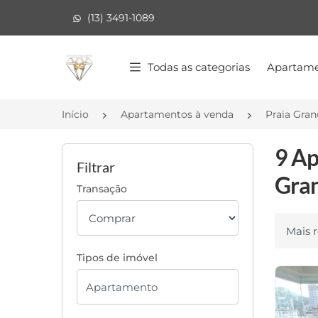
(13) 3491-1089
Página inicial
Todas as categorias
Apartame
Início
Apartamentos à venda
Praia Gra
9 Ap
Filtrar
Gran
Transação
Ordenar
Tipos de imóvel