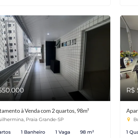
550.000
R$ 
tamento à Venda com 2 quartos, 98m²
Apar
ilhermina, Praia Grande-SP
Bo
artos
1 Banheiro
1 Vaga
98 m²
1 Qu