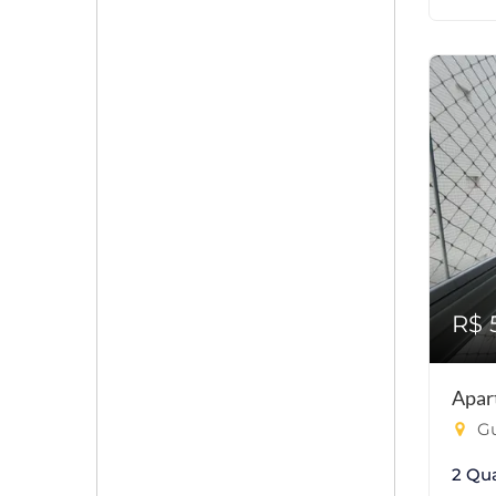
R$ 
Apar
Gu
2 Qu