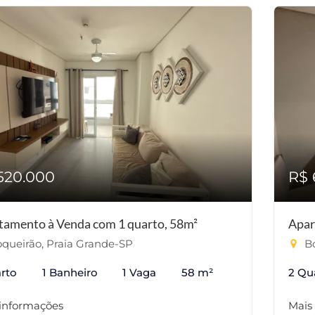
520.000
R$ 
tamento à Venda com 1 quarto, 58m²
Apar
queirão, Praia Grande-SP
Bo
rto
1 Banheiro
1 Vaga
58 m²
2 Qu
 informações
Mais