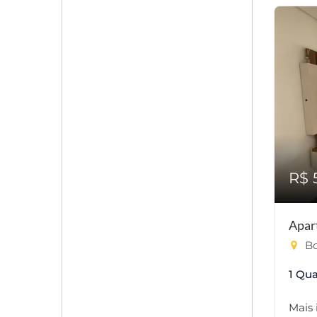
R$ 
Apar
Bo
1 Qua
Mais