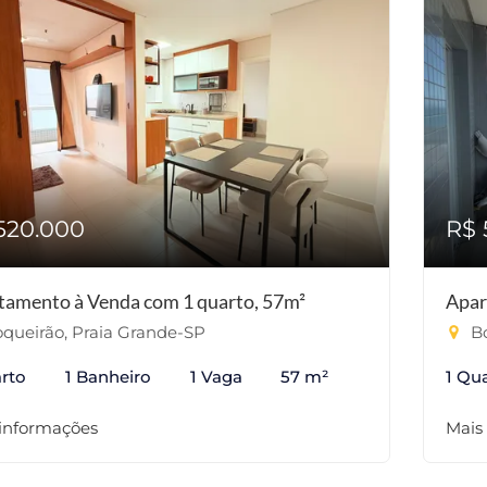
520.000
R$ 
tamento à Venda com 1 quarto, 57m²
Apar
queirão, Praia Grande-SP
Bo
rto
1 Banheiro
1 Vaga
57 m²
1 Qu
 informações
Mais