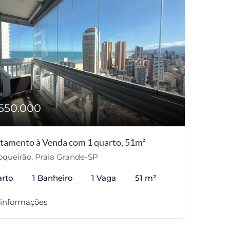
550.000
tamento à Venda com 1 quarto, 51m²
queirão, Praia Grande-SP
arto
1 Banheiro
1 Vaga
51 m²
 informações