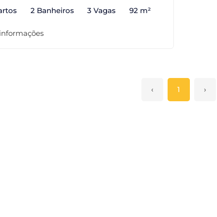
artos
2 Banheiros
3 Vagas
92 m²
 informações
‹
1
›