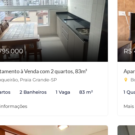
795.000
R$ 
tamento à Venda com 2 quartos, 83m²
Apar
queirão, Praia Grande-SP
Bo
artos
2 Banheiros
1 Vaga
83 m²
1 Qu
 informações
Mais