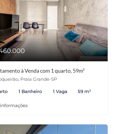
460.000
tamento à Venda com 1 quarto, 59m²
queirão, Praia Grande-SP
arto
1 Banheiro
1 Vaga
59 m²
 informações