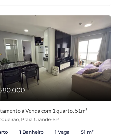
580.000
tamento à Venda com 1 quarto, 51m²
queirão, Praia Grande-SP
arto
1 Banheiro
1 Vaga
51 m²