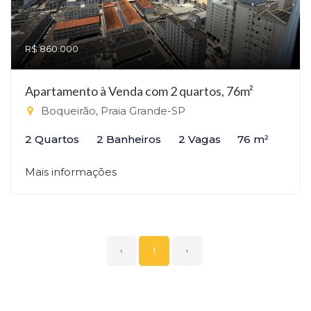
R$ 860.000
Apartamento à Venda com 2 quartos, 76m²
Boqueirão, Praia Grande-SP
2 Quartos
2 Banheiros
2 Vagas
76 m²
Mais informações
‹
1
›