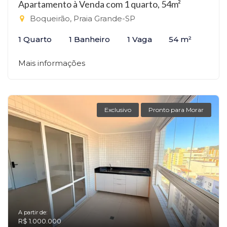
Apartamento à Venda com 1 quarto, 54m²
Boqueirão, Praia Grande-SP
1 Quarto
1 Banheiro
1 Vaga
54 m²
Mais informações
Exclusivo
Pronto para Morar
A partir de:
R$ 1.000.000