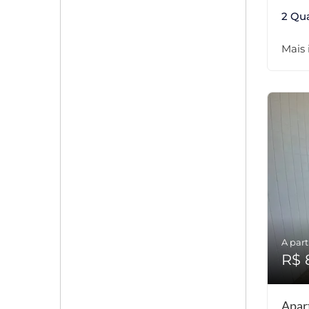
2 Qu
Mais
A part
R$ 
Apar