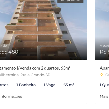
ir de:
A part
555.480
R$ 
tamento à Venda com 2 quartos, 63m²
Apar
ilhermina, Praia Grande-SP
Gu
artos
1 Banheiro
1 Vaga
63 m²
1 Qu
 informações
Mais