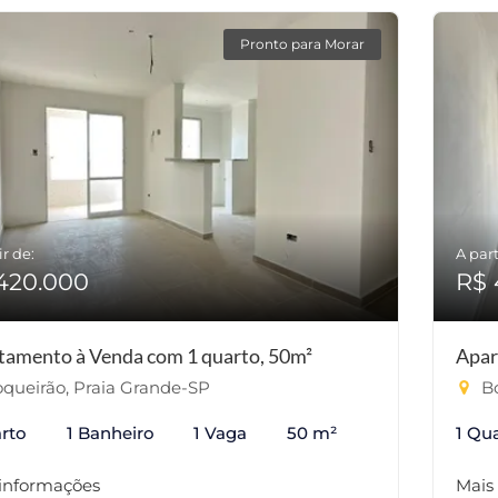
Pronto para Morar
ir de:
A part
420.000
R$ 
tamento à Venda com 1 quarto, 50m²
Apar
queirão, Praia Grande-SP
Bo
rto
1 Banheiro
1 Vaga
50 m²
1 Qu
 informações
Mais