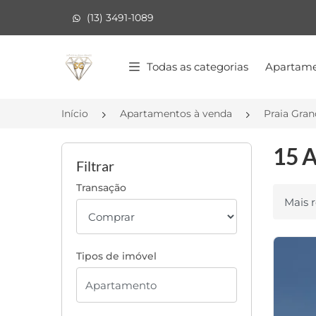
(13) 3491-1089
Página inicial
Todas as categorias
Apartame
Início
Apartamentos à venda
Praia Gra
15 A
Filtrar
Transação
Ordenar
Tipos de imóvel