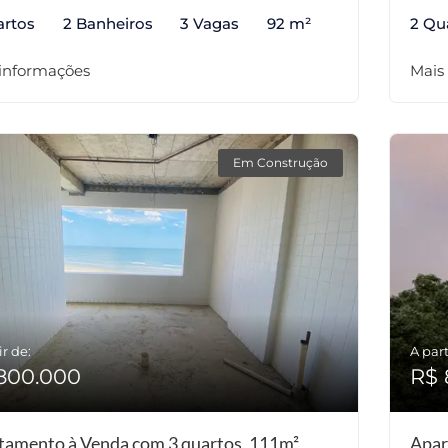
artos
2 Banheiros
3 Vagas
92 m²
2 Qu
 informações
Mais
Em Construção
ir de:
A part
800.000
R$ 
tamento à Venda com 3 quartos, 111m²
Apar