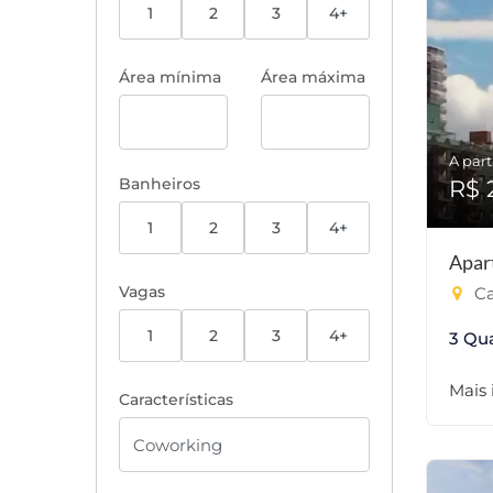
1
2
3
4+
Área mínima
Área máxima
A part
Banheiros
R$ 
1
2
3
4+
Apar
Vagas
Ca
1
2
3
4+
3 Qu
Mais
Características