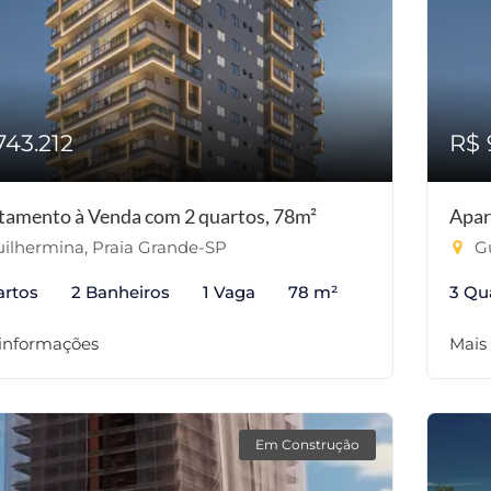
743.212
R$ 
tamento à Venda com 2 quartos, 78m²
Apar
ilhermina, Praia Grande-SP
Gu
artos
2 Banheiros
1 Vaga
78 m²
3 Qu
 informações
Mais
Em Construção