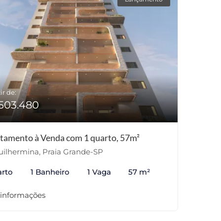
ir de:
503.480
tamento à Venda com 1 quarto, 57m²
ilhermina, Praia Grande-SP
arto
1 Banheiro
1 Vaga
57 m²
 informações