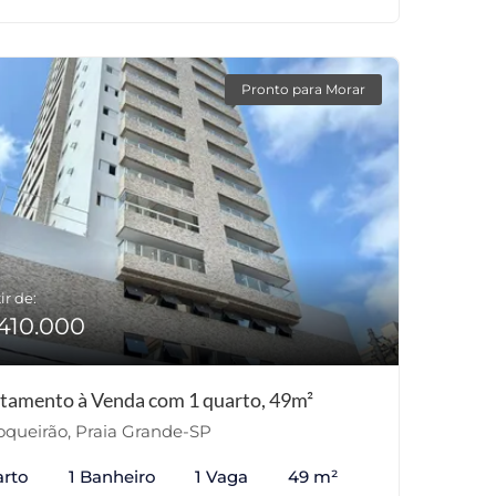
Pronto para Morar
ir de:
410.000
tamento à Venda com 1 quarto, 49m²
queirão, Praia Grande-SP
arto
1 Banheiro
1 Vaga
49 m²