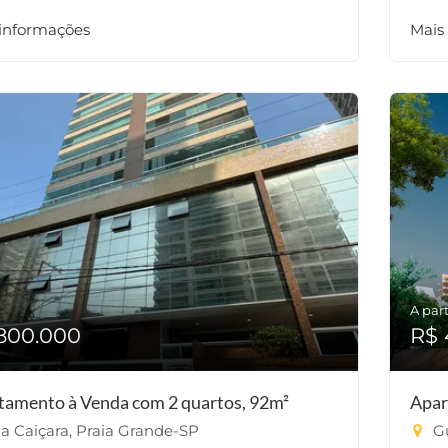
 informações
Mais
A part
800.000
R$ 
tamento à Venda com 2 quartos, 92m²
Apar
la Caiçara, Praia Grande-SP
Gu