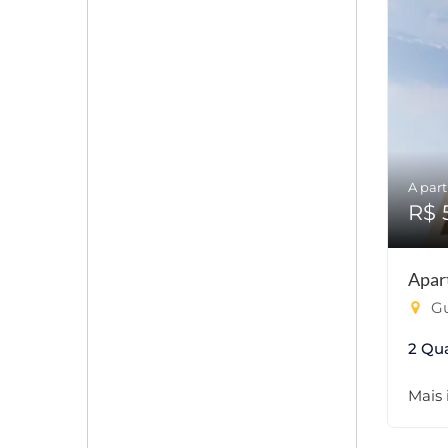
A part
R$ 
Apar
Gu
2 Qu
Mais