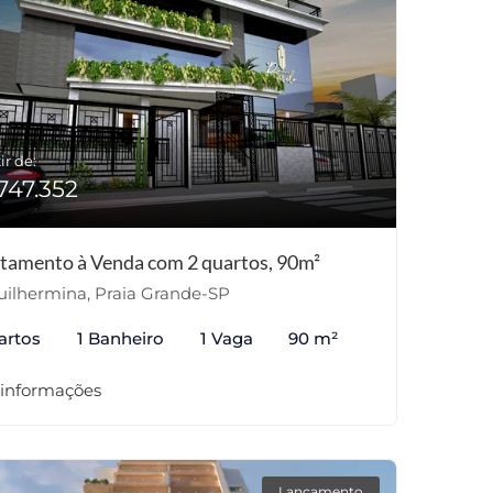
ir de:
747.352
tamento à Venda com 2 quartos, 90m²
ilhermina, Praia Grande-SP
artos
1 Banheiro
1 Vaga
90 m²
 informações
Lançamento