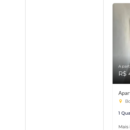
A part
R$ 
Apar
Bo
1 Qua
Mais