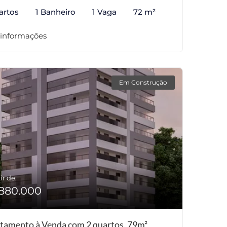
artos
1 Banheiro
1 Vaga
72 m²
 informações
Em Construção
ir de:
880.000
tamento à Venda com 2 quartos, 79m²