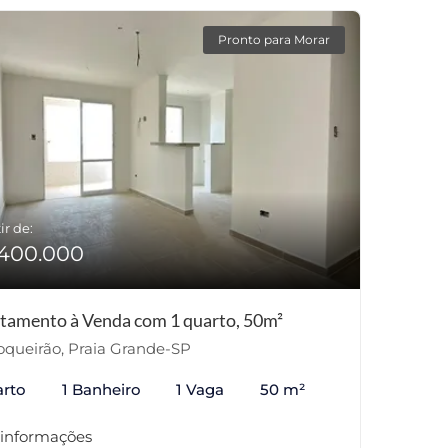
Pronto para Morar
ir de:
400.000
tamento à Venda com 1 quarto, 50m²
queirão, Praia Grande-SP
arto
1 Banheiro
1 Vaga
50 m²
 informações