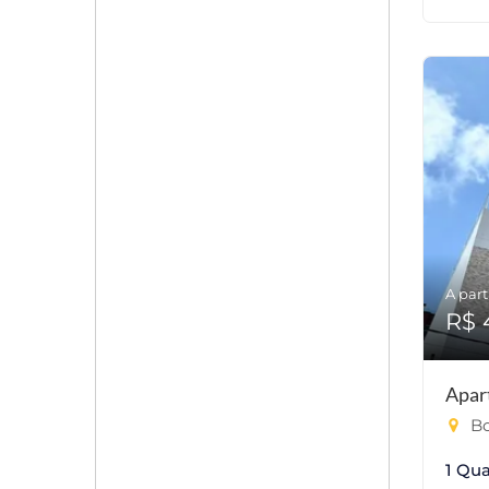
A part
R$ 
Apar
Bo
1 Qua