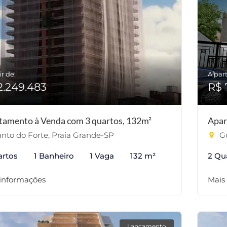
ir de:
A part
2.249.483
R$ 
tamento à Venda com 3 quartos, 132m²
Apar
nto do Forte, Praia Grande-SP
Gu
artos
1 Banheiro
1 Vaga
132 m²
2 Qu
 informações
Mais
Lançamento