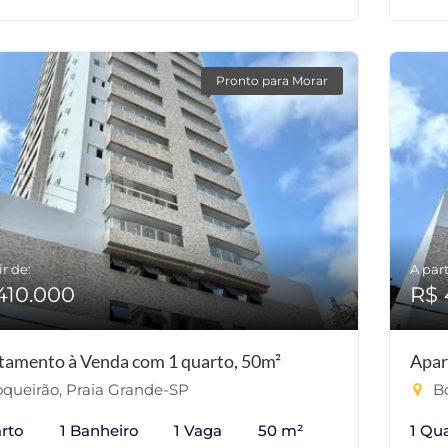
Pronto para Morar
ir de:
A part
410.000
R$ 
tamento à Venda com 1 quarto, 50m²
Apar
queirão, Praia Grande-SP
Bo
rto
1 Banheiro
1 Vaga
50 m²
1 Qu