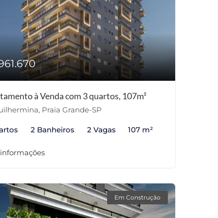
961.670
tamento à Venda com 3 quartos, 107m²
ilhermina, Praia Grande-SP
artos
2 Banheiros
2 Vagas
107 m²
 informações
Em Construção