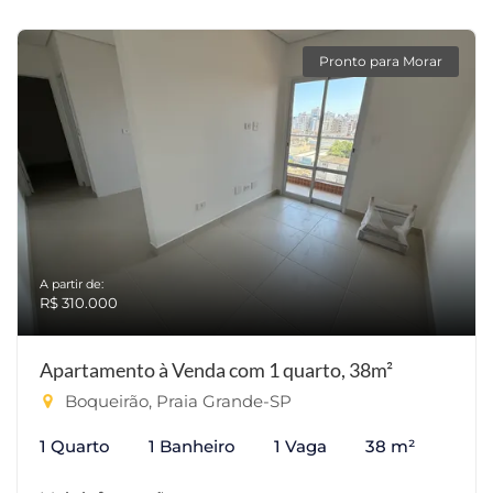
Pronto para Morar
A partir de:
R$ 310.000
Apartamento à Venda com 1 quarto, 38m²
Boqueirão, Praia Grande-SP
1 Quarto
1 Banheiro
1 Vaga
38 m²