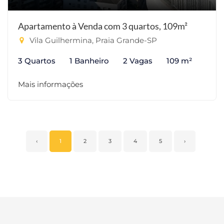
Apartamento à Venda com 3 quartos, 109m²
Vila Guilhermina, Praia Grande-SP
3 Quartos
1 Banheiro
2 Vagas
109 m²
Mais informações
‹
1
2
3
4
5
›