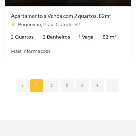
Apartamento à Venda com 2 quartos, 82m²
Boqueirão, Praia Grande-SP
2 Quartos
2 Banheiros
1 Vaga
82 m²
Mais informações
‹
1
2
3
4
5
›