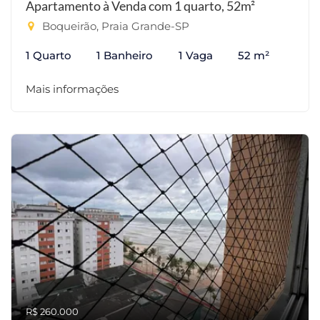
Apartamento à Venda com 1 quarto, 52m²
Boqueirão, Praia Grande-SP
1 Quarto
1 Banheiro
1 Vaga
52 m²
Mais informações
R$ 260.000