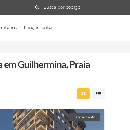
mitórios
Lançamentos
 em Guilhermina, Praia
Mostrar resultados 
Mostrar result
Lançamento