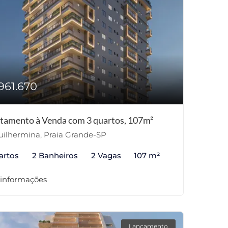
961.670
tamento à Venda com 3 quartos, 107m²
ilhermina, Praia Grande-SP
artos
2 Banheiros
2 Vagas
107 m²
 informações
Lançamento