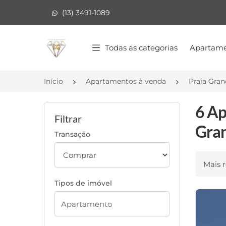
(13) 3491-1089
Página inicial
Todas as categorias
Apartame
Início
Apartamentos à venda
Praia Gra
6 Ap
Filtrar
Gran
Transação
Ordenar
Tipos de imóvel