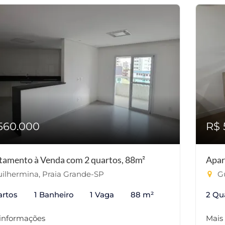
560.000
R$ 
tamento à Venda com 2 quartos, 88m²
Apar
ilhermina, Praia Grande-SP
Gu
artos
1 Banheiro
1 Vaga
88 m²
2 Qu
 informações
Mais