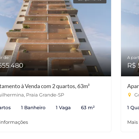
ir de:
A part
555.480
R$ 
tamento à Venda com 2 quartos, 63m²
Apar
ilhermina, Praia Grande-SP
Gu
artos
1 Banheiro
1 Vaga
63 m²
1 Qu
 informações
Mais