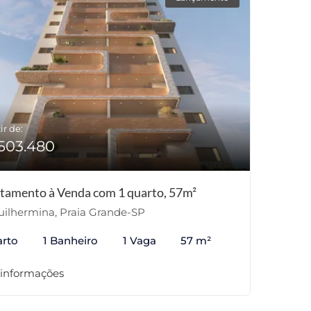
ir de:
503.480
tamento à Venda com 1 quarto, 57m²
ilhermina, Praia Grande-SP
arto
1 Banheiro
1 Vaga
57 m²
 informações