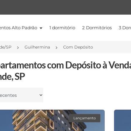
ntos Alto Padrão
1 dormitório
2 Dormitórios
3 Dor
nde/SP
Guilhermina
Com Depósito
artamentos com Depósito à Venda
de, SP
 por
Lançamento