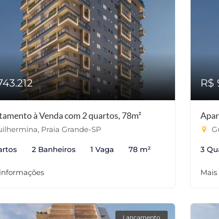
743.212
R$ 
tamento à Venda com 2 quartos, 78m²
Apar
ilhermina, Praia Grande-SP
Gu
artos
2 Banheiros
1 Vaga
78 m²
3 Qu
 informações
Mais
Lançamento