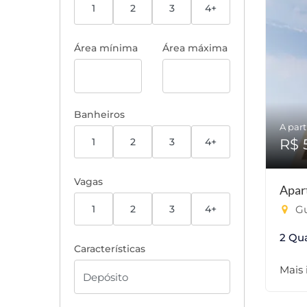
1
2
3
4+
Área mínima
Área máxima
Banheiros
A part
1
2
3
4+
R$ 
Vagas
Apar
1
2
3
4+
Gu
2 Qu
Características
Mais