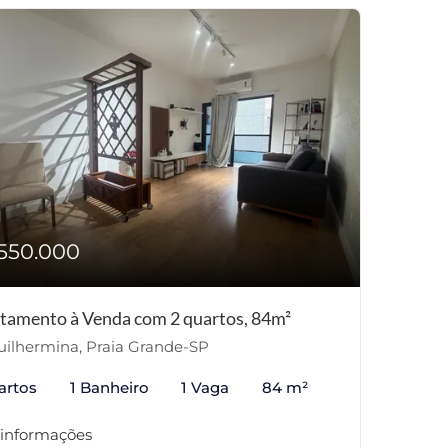
550.000
tamento à Venda com 2 quartos, 84m²
ilhermina, Praia Grande-SP
artos
1 Banheiro
1 Vaga
84 m²
 informações