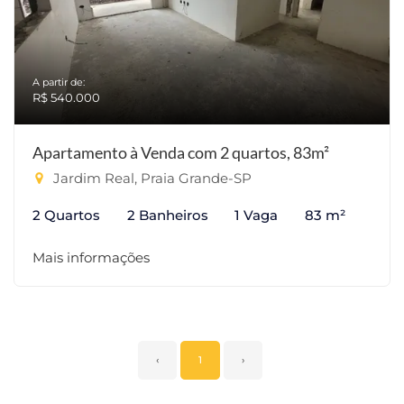
A partir de:
R$ 540.000
Apartamento à Venda com 2 quartos, 83m²
Jardim Real, Praia Grande-SP
2 Quartos
2 Banheiros
1 Vaga
83 m²
Mais informações
‹
1
›