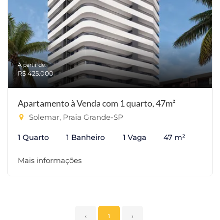
A partir de:
R$ 425.000
Apartamento à Venda com 1 quarto, 47m²
Solemar, Praia Grande-SP
1 Quarto
1 Banheiro
1 Vaga
47 m²
Mais informações
‹
1
›