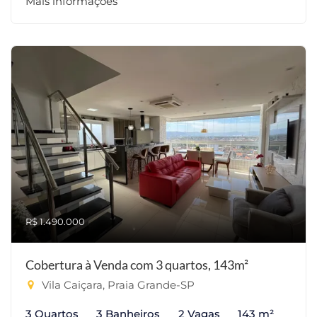
Mais informações
R$ 1.490.000
Cobertura à Venda com 3 quartos, 143m²
Vila Caiçara, Praia Grande-SP
3 Quartos
3 Banheiros
2 Vagas
143 m²