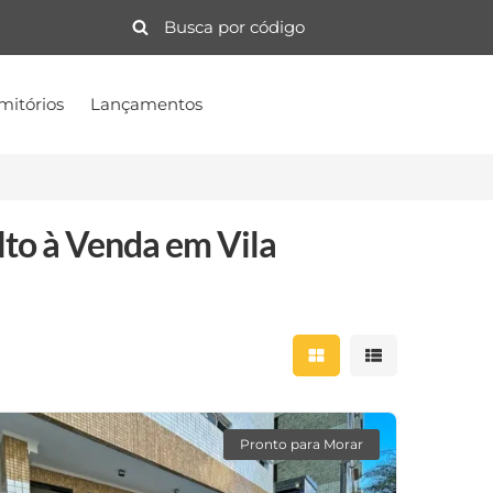
mitórios
Lançamentos
to à Venda em Vila
Mostrar resultados 
Mostrar result
Pronto para Morar