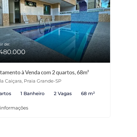
ir de:
480.000
tamento à Venda com 2 quartos, 68m²
la Caiçara, Praia Grande-SP
artos
1 Banheiro
2 Vagas
68 m²
 informações