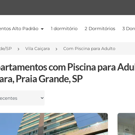
ntos Alto Padrão
1 dormitório
2 Dormitórios
3 Dor
nde/SP
Vila Caiçara
Com Piscina para Adulto
artamentos com Piscina para Adul
ara, Praia Grande, SP
 por