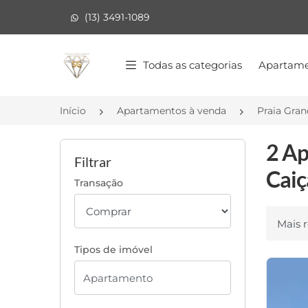
(13) 3491-1089
Página inicial
Todas as categorias
Apartame
Início
Apartamentos à venda
Praia Gra
2 Ap
Filtrar
Caiç
Transação
Ordenar
Tipos de imóvel