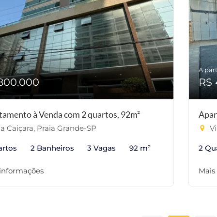
A part
800.000
R$ 
tamento à Venda com 2 quartos, 92m²
Apar
la Caiçara, Praia Grande-SP
Vi
artos
2 Banheiros
3 Vagas
92 m²
2 Qu
 informações
Mais