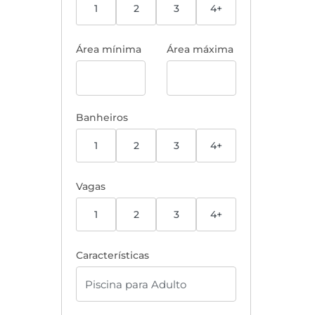
1
2
3
4+
Área mínima
Área máxima
Banheiros
1
2
3
4+
Vagas
1
2
3
4+
Características