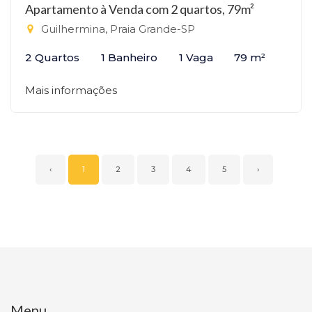
Apartamento à Venda com 2 quartos, 79m²
Guilhermina, Praia Grande-SP
2 Quartos
1 Banheiro
1 Vaga
79 m²
Mais informações
‹
1
2
3
4
5
›
Menu