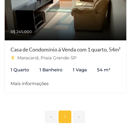
R$ 245.000
Casa de Condomínio à Venda com 1 quarto, 54m²
Maracanã, Praia Grande-SP
1 Quarto
1 Banheiro
1 Vaga
54 m²
Mais informações
‹
1
›