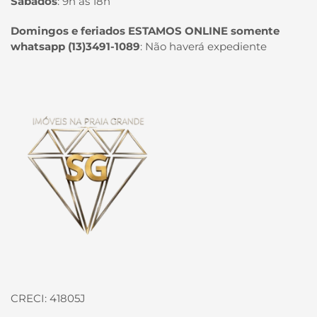
Sábados
:
9h às 18h
Domingos e feriados ESTAMOS ONLINE somente
whatsapp (13)3491-1089
:
Não haverá expediente
Página inicial
CRECI: 41805J