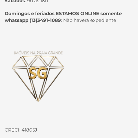
Sábados
:
9h às 18h
Domingos e feriados ESTAMOS ONLINE somente
whatsapp (13)3491-1089
:
Não haverá expediente
Página inicial
CRECI: 41805J