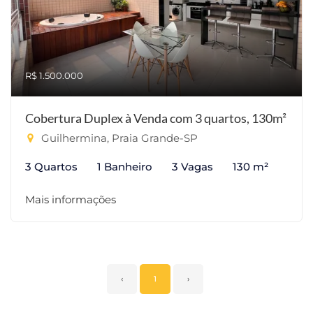
R$ 1.500.000
Cobertura Duplex à Venda com 3 quartos, 130m²
Guilhermina, Praia Grande-SP
3 Quartos
1 Banheiro
3 Vagas
130 m²
Mais informações
‹
1
›