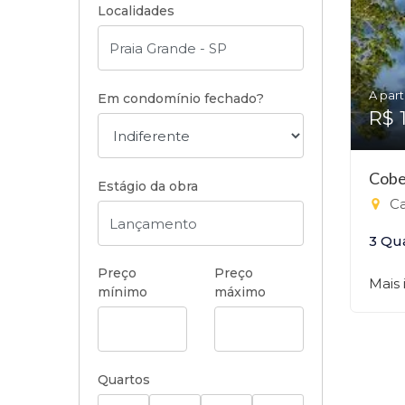
Localidades
A part
Em condomínio fechado?
R$ 
Cobe
Estágio da obra
Ca
3 Qu
Preço
Preço
Mais
mínimo
máximo
Quartos