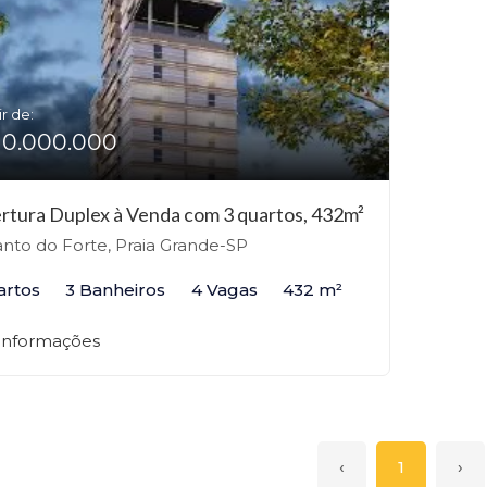
ir de:
10.000.000
rtura Duplex à Venda com 3 quartos, 432m²
nto do Forte, Praia Grande-SP
artos
3 Banheiros
4 Vagas
432 m²
 informações
‹
1
›