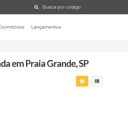
Dormitórios
Lançamentos
da em Praia Grande, SP
Mostrar resultados 
Mostrar result