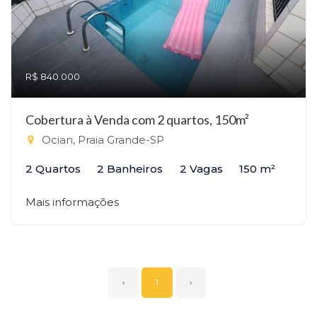
R$ 840.000
Cobertura à Venda com 2 quartos, 150m²
Ocian, Praia Grande-SP
2 Quartos
2 Banheiros
2 Vagas
150 m²
Mais informações
‹
1
›