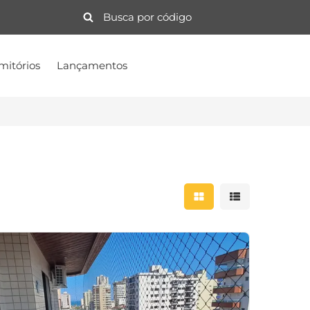
mitórios
Lançamentos
Mostrar resultados 
Mostrar result