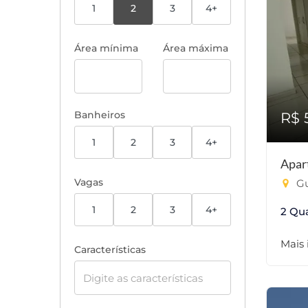
1
2
3
4+
Área mínima
Área máxima
Banheiros
R$ 
1
2
3
4+
Apar
Vagas
Gu
1
2
3
4+
2 Qu
Mais
Características