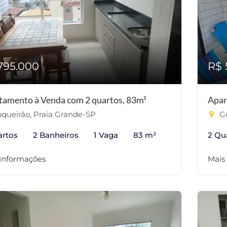
795.000
R$ 
tamento à Venda com 2 quartos, 83m²
Apar
queirão, Praia Grande-SP
Gu
artos
2 Banheiros
1 Vaga
83 m²
2 Qu
 informações
Mais