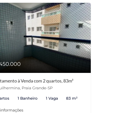
450.000
tamento à Venda com 2 quartos, 83m²
ilhermina, Praia Grande-SP
artos
1 Banheiro
1 Vaga
83 m²
 informações