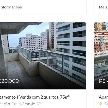
 informações
Mais
520.000
R$ 
tamento à Venda com 2 quartos, 75m²
Apar
iação, Praia Grande-SP
Gu