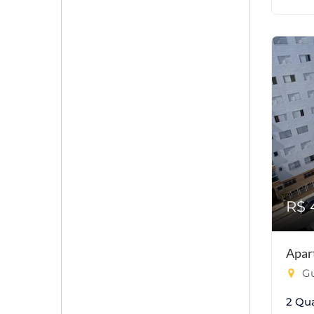
R$ 
Apar
Gu
2 Qu