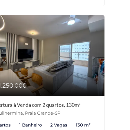
1.250.000
rtura à Venda com 2 quartos, 130m²
ilhermina, Praia Grande-SP
artos
1 Banheiro
2 Vagas
130 m²