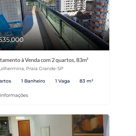
535.000
tamento à Venda com 2 quartos, 83m²
ilhermina, Praia Grande-SP
artos
1 Banheiro
1 Vaga
83 m²
 informações