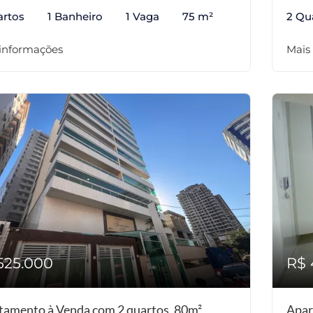
artos
1 Banheiro
1 Vaga
75 m²
2 Qu
 informações
Mais
525.000
R$ 
tamento à Venda com 2 quartos, 80m²
Apar