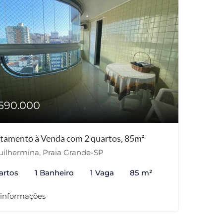
590.000
tamento à Venda com 2 quartos, 85m²
ilhermina, Praia Grande-SP
artos
1 Banheiro
1 Vaga
85 m²
 informações