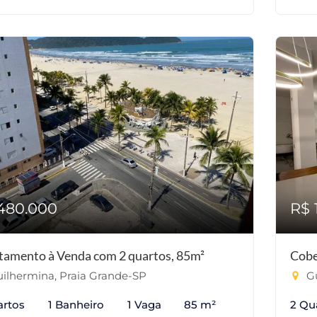
480.000
R$ 
tamento à Venda com 2 quartos, 85m²
Cobe
ilhermina, Praia Grande-SP
Gu
artos
1 Banheiro
1 Vaga
85 m²
2 Qu