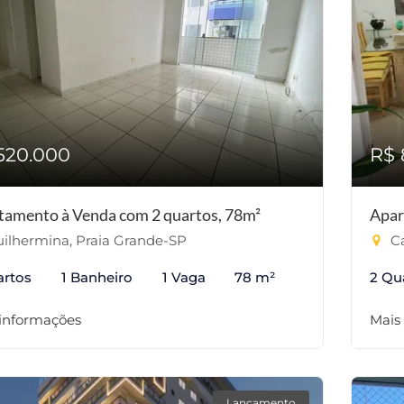
520.000
R$ 
tamento à Venda com 2 quartos, 78m²
Apar
ilhermina, Praia Grande-SP
Ca
artos
1 Banheiro
1 Vaga
78 m²
2 Qu
 informações
Mais
Lançamento