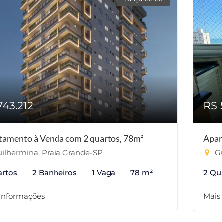
743.212
R$ 
tamento à Venda com 2 quartos, 78m²
Apar
ilhermina, Praia Grande-SP
Gu
artos
2 Banheiros
1 Vaga
78 m²
2 Qu
 informações
Mais