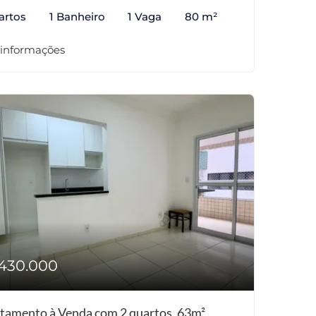
artos
1 Banheiro
1 Vaga
80 m²
 informações
430.000
tamento à Venda com 2 quartos, 63m²