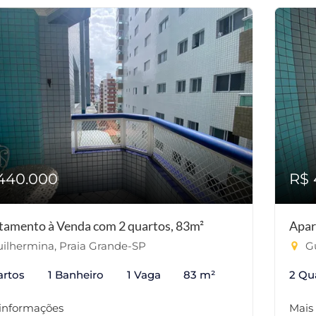
440.000
R$ 
tamento à Venda com 2 quartos, 83m²
Apar
ilhermina, Praia Grande-SP
Gu
artos
1 Banheiro
1 Vaga
83 m²
2 Qu
 informações
Mais