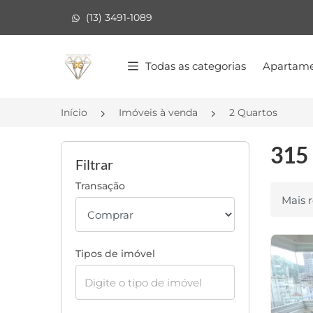
(13) 3491-1089
Página inicial
Todas as categorias
Apartame
Início
Imóveis à venda
2 Quartos
315 
Filtrar
Transação
Ordenar
Tipos de imóvel