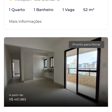
1 Quarto
1 Banheiro
1 Vaga
52 m²
Mais informações
Pronto para Morar
A partir de:
R$ 461.883