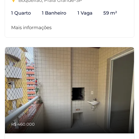
Boqueirão, Praia Grande-SP
1 Quarto
1 Banheiro
1 Vaga
59 m²
Mais informações
R$ 460.000