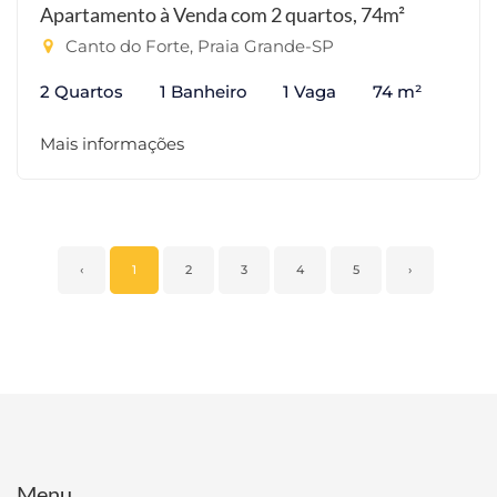
Apartamento à Venda com 2 quartos, 74m²
Canto do Forte, Praia Grande-SP
2 Quartos
1 Banheiro
1 Vaga
74 m²
Mais informações
‹
1
2
3
4
5
›
Menu