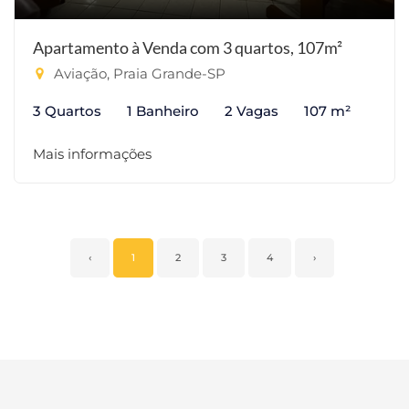
Apartamento à Venda com 3 quartos, 107m²
Aviação, Praia Grande-SP
3 Quartos
1 Banheiro
2 Vagas
107 m²
Mais informações
‹
1
2
3
4
›