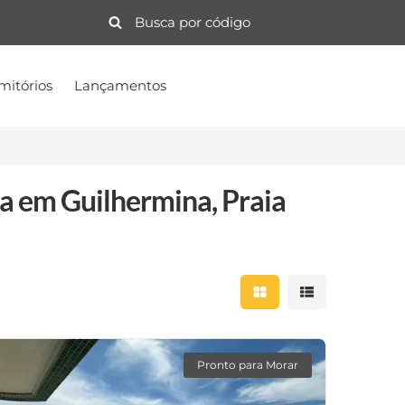
mitórios
Lançamentos
a em Guilhermina, Praia
Mostrar resultados 
Mostrar result
Pronto para Morar