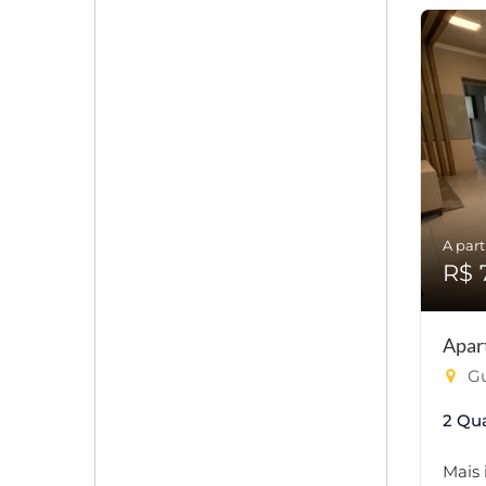
A part
R$ 
Apar
Gu
2 Qu
Mais