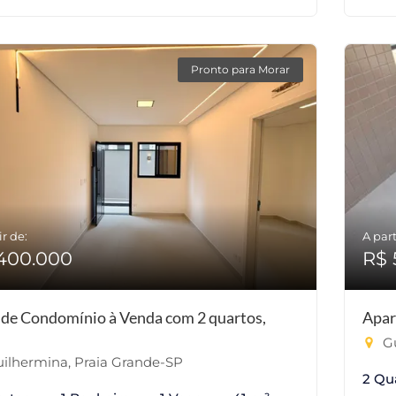
Pronto para Morar
ir de:
A part
400.000
R$ 
 de Condomínio à Venda com 2 quartos,
Apar
Gu
ilhermina, Praia Grande-SP
2 Qu