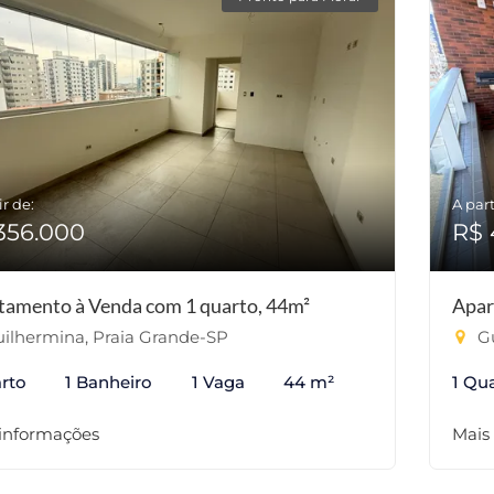
ir de:
A part
356.000
R$ 
tamento à Venda com 1 quarto, 44m²
Apar
ilhermina, Praia Grande-SP
Gu
rto
1 Banheiro
1 Vaga
44 m²
1 Qu
 informações
Mais