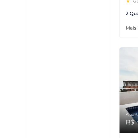
Gu
2 Qu
Mais
A part
R$ 