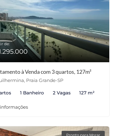
ir de:
1.295.000
tamento à Venda com 3 quartos, 127m²
ilhermina, Praia Grande-SP
artos
1 Banheiro
2 Vagas
127 m²
 informações
Pronto para Morar