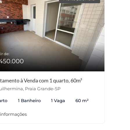
ir de:
450.000
tamento à Venda com 1 quarto, 60m²
ilhermina, Praia Grande-SP
arto
1 Banheiro
1 Vaga
60 m²
 informações