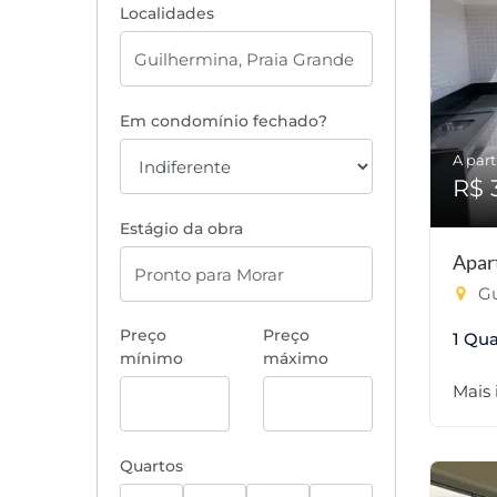
Localidades
Em condomínio fechado?
A part
R$ 
Estágio da obra
Apar
Gu
Preço
Preço
1 Qua
mínimo
máximo
Mais
Quartos