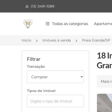
(13) 3491-1089
Página inicial
Todas as categorias
Apartame
Início
Imóveis à venda
Praia Grande/SP
18 I
Filtrar
Gran
Transação
Ordenar
Tipos de imóvel