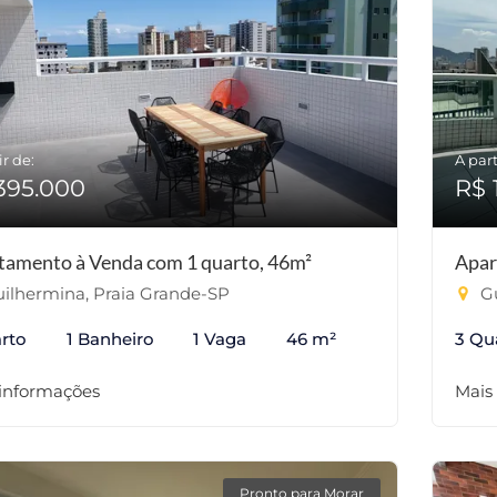
ir de:
A part
395.000
R$ 
tamento à Venda com 1 quarto, 46m²
Apar
ilhermina, Praia Grande-SP
Gu
rto
1 Banheiro
1 Vaga
46 m²
3 Qu
 informações
Mais
Pronto para Morar