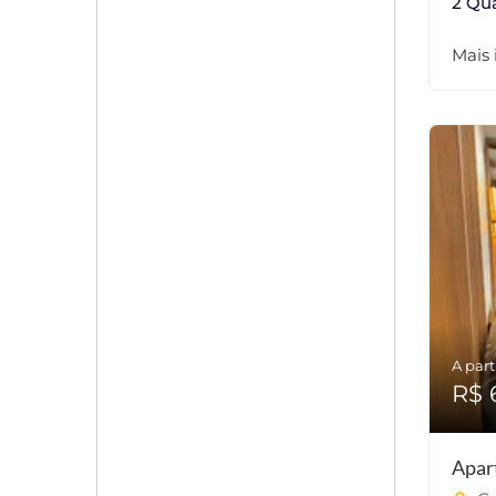
2 Qu
Mais
A part
R$ 
Apar