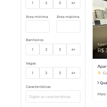
1
2
3
4+
Área mínima
Área máxima
Banheiros
A part
1
2
3
4+
R$ 
Vagas
Apar
1
2
3
4+
Gu
1 Qua
Características
Mais