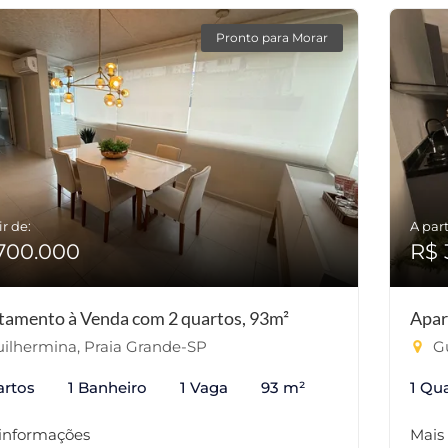
Pronto para Morar
ir de:
A part
700.000
R$ 
tamento à Venda com 2 quartos, 93m²
Apar
ilhermina, Praia Grande-SP
Gu
artos
1 Banheiro
1 Vaga
93 m²
1 Qu
 informações
Mais