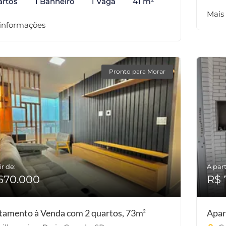
artos
1 Banheiro
1 Vaga
41 m²
Mais
 informações
Pronto para Morar
ir de:
A part
670.000
R$ 
tamento à Venda com 2 quartos, 73m²
Apar