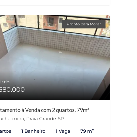
Pronto para Morar
ir de:
580.000
tamento à Venda com 2 quartos, 79m²
ilhermina, Praia Grande-SP
artos
1 Banheiro
1 Vaga
79 m²