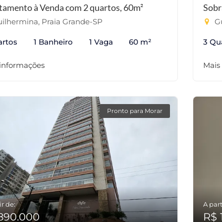
tamento à Venda com 2 quartos, 60m²
Sobr
ilhermina, Praia Grande-SP
Gu
artos
1 Banheiro
1 Vaga
60 m²
3 Qu
 informações
Mais
Pronto para Morar
ir de:
A part
890.000
R$ 