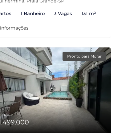
ilhermina, Praia Grande-SP
artos
1 Banheiro
3 Vagas
131 m²
 informações
Pronto para Morar
ir de:
1.499.000