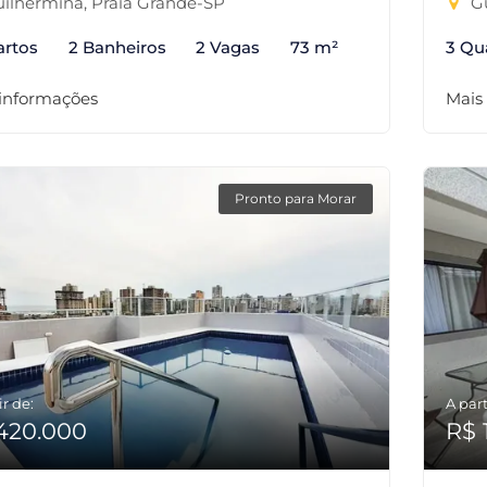
ilhermina, Praia Grande-SP
Gu
artos
2 Banheiros
2 Vagas
73 m²
3 Qu
 informações
Mais
Pronto para Morar
ir de:
A part
420.000
R$ 