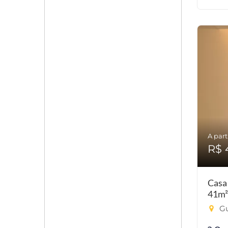
A part
R$ 
Casa
41m²
Gu