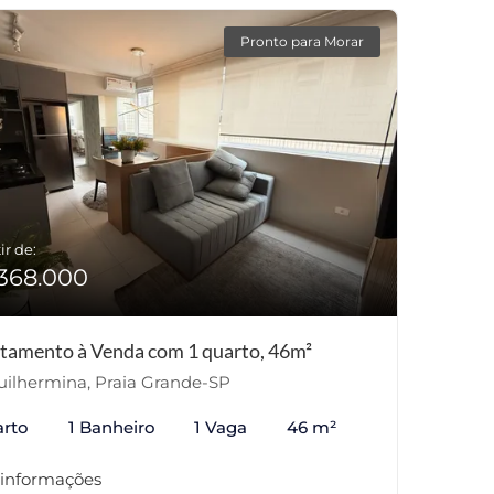
Pronto para Morar
ir de:
368.000
tamento à Venda com 1 quarto, 46m²
ilhermina, Praia Grande-SP
arto
1 Banheiro
1 Vaga
46 m²
 informações