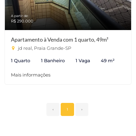
A partir de:
R$ 290.000
Apartamento à Venda com 1 quarto, 49m²
jd real, Praia Grande-SP
1 Quarto
1 Banheiro
1 Vaga
49 m²
Mais informações
‹
1
›