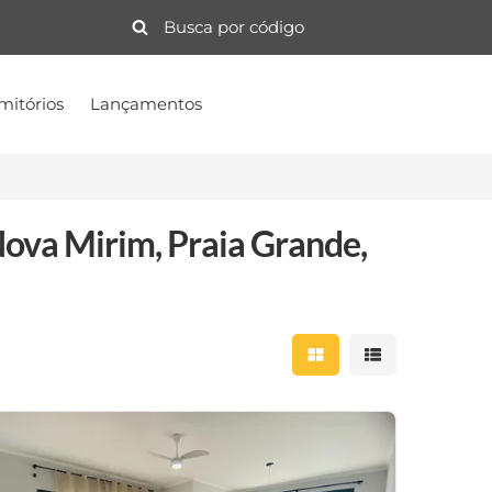
mitórios
Lançamentos
ova Mirim, Praia Grande,
Mostrar resultados 
Mostrar result