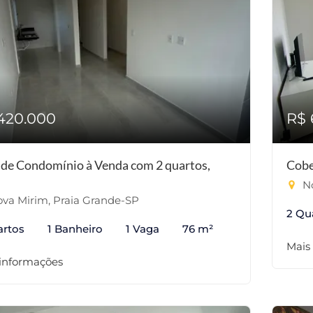
420.000
R$ 
 de Condomínio à Venda com 2 quartos,
Cobe
No
va Mirim, Praia Grande-SP
2 Qu
artos
1 Banheiro
1 Vaga
76 m²
Mais
 informações