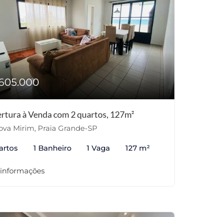
605.000
rtura à Venda com 2 quartos, 127m²
va Mirim, Praia Grande-SP
artos
1 Banheiro
1 Vaga
127 m²
 informações