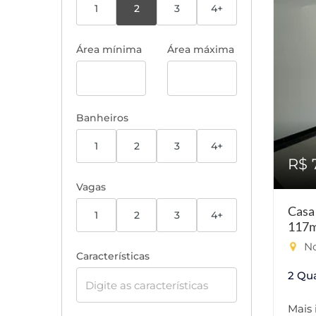
1
2
3
4+
Área mínima
Área máxima
Banheiros
1
2
3
4+
R$ 
Vagas
Casa
1
2
3
4+
117m
No
Características
2 Qu
Mais