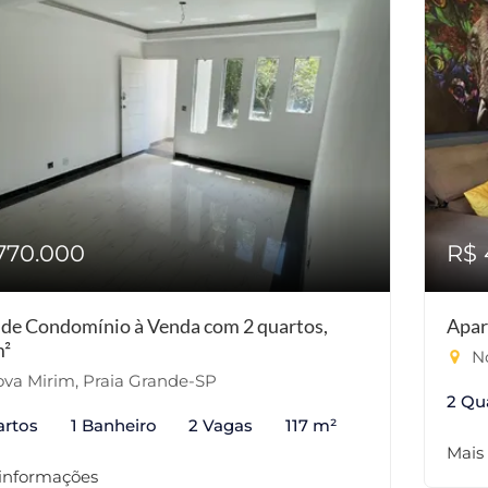
770.000
R$ 
 de Condomínio à Venda com 2 quartos,
Apar
²
No
va Mirim, Praia Grande-SP
2 Qu
artos
1 Banheiro
2 Vagas
117 m²
Mais
 informações