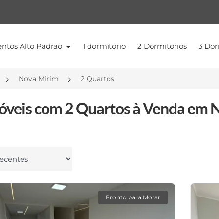
ntos Alto Padrão
1 dormitório
2 Dormitórios
3 Dor
Nova Mirim
2 Quartos
óveis com 2 Quartos à Venda em N
 por
Pronto para Morar