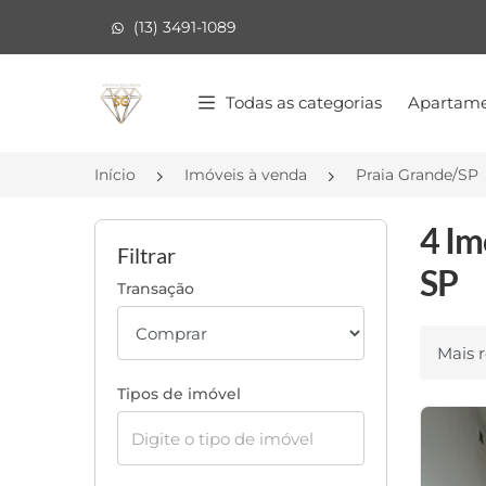
(13) 3491-1089
Página inicial
Todas as categorias
Apartame
Início
Imóveis à venda
Praia Grande/SP
4 Im
Filtrar
SP
Transação
Ordenar
Tipos de imóvel