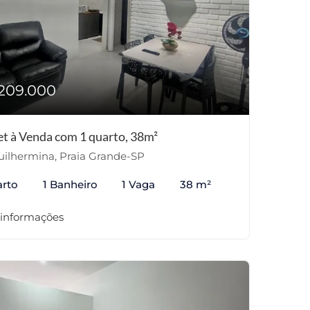
209.000
et à Venda com 1 quarto, 38m²
ilhermina, Praia Grande-SP
arto
1 Banheiro
1 Vaga
38 m²
 informações