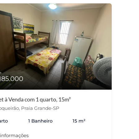
185.000
et à Venda com 1 quarto, 15m²
queirão, Praia Grande-SP
arto
1 Banheiro
15 m²
 informações