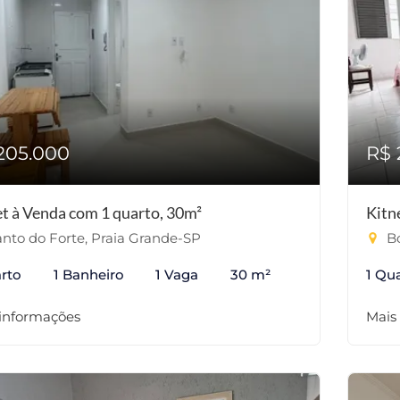
205.000
R$ 
et à Venda com 1 quarto, 30m²
Kitn
nto do Forte, Praia Grande-SP
Bo
rto
1 Banheiro
1 Vaga
30 m²
1 Qu
 informações
Mais