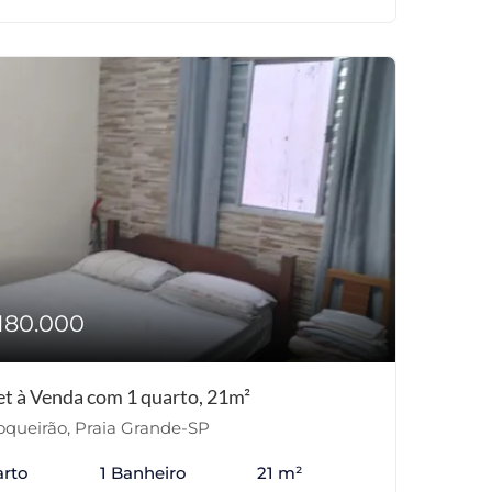
180.000
et à Venda com 1 quarto, 21m²
queirão, Praia Grande-SP
arto
1 Banheiro
21 m²