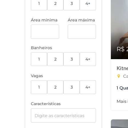
1
2
3
4+
Área mínima
Área máxima
Banheiros
R$ 
1
2
3
4+
Kitn
Vagas
Ca
1
2
3
4+
1 Qua
Mais
Características