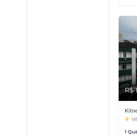
R$ 
Kitn
Vi
1 Qua