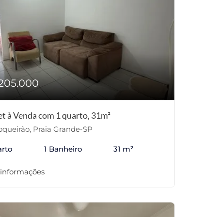
205.000
et à Venda com 1 quarto, 31m²
queirão, Praia Grande-SP
arto
1 Banheiro
31 m²
 informações