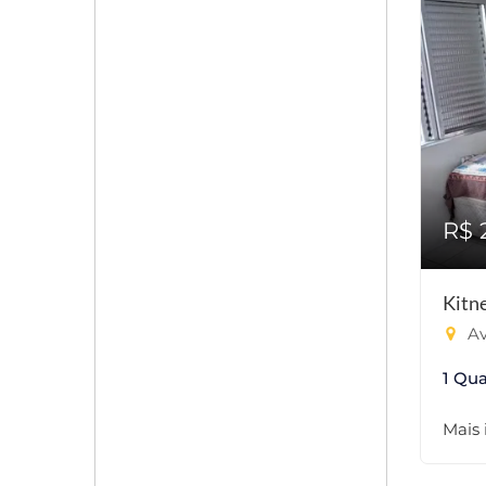
R$ 
Kitn
Av
1 Qua
Mais