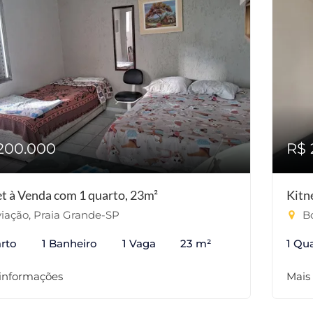
200.000
R$ 
et à Venda com 1 quarto, 23m²
Kitn
iação, Praia Grande-SP
Bo
rto
1 Banheiro
1 Vaga
23 m²
1 Qu
 informações
Mais