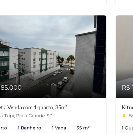
185.000
R$ 
et à Venda com 1 quarto, 35m²
Kitn
la Tupi, Praia Grande-SP
Bo
rto
1 Banheiro
1 Vaga
35 m²
1 Qu