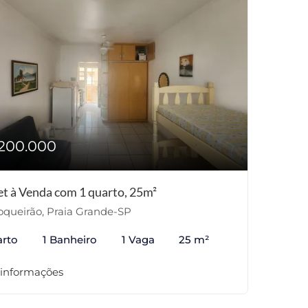
200.000
et à Venda com 1 quarto, 25m²
queirão, Praia Grande-SP
arto
1 Banheiro
1 Vaga
25 m²
 informações