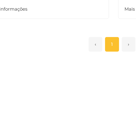
 informações
Mais
‹
1
›