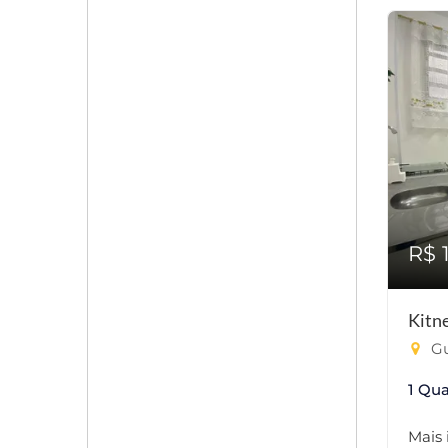
R$ 
Kitn
Gu
1 Qua
Mais