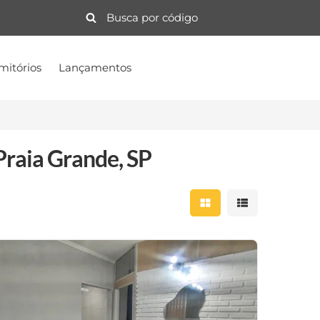
mitórios
Lançamentos
Praia Grande, SP
Mostrar resultados 
Mostrar result