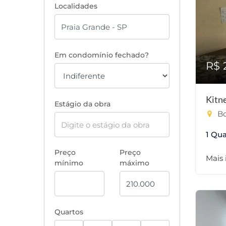
Localidades
Em condomínio fechado?
R$ 
Kitn
Estágio da obra
Bo
1 Qua
Preço
Preço
Mais
mínimo
máximo
Quartos