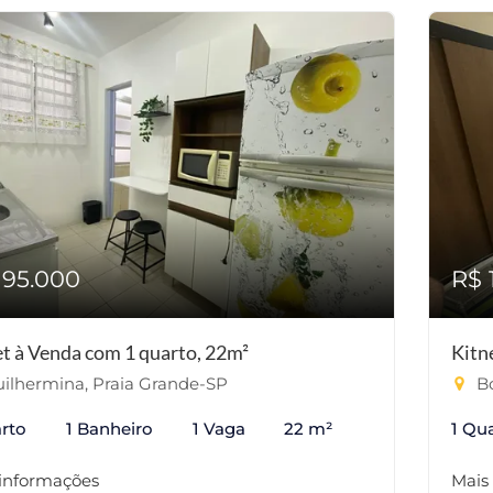
195.000
R$ 
et à Venda com 1 quarto, 22m²
Kitn
ilhermina, Praia Grande-SP
Bo
rto
1 Banheiro
1 Vaga
22 m²
1 Qu
 informações
Mais