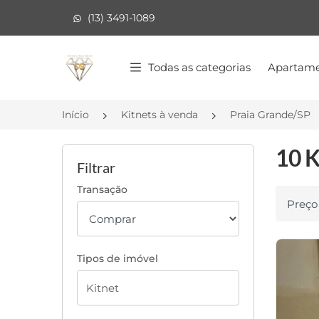
(13) 3491-1089
Página inicial
Todas as categorias
Apartame
Início
Kitnets à venda
Praia Grande/SP
10 K
Filtrar
Transação
Ordenar
Tipos de imóvel