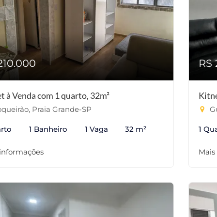
210.000
R$ 
et à Venda com 1 quarto, 32m²
Kitn
queirão, Praia Grande-SP
Gu
rto
1 Banheiro
1 Vaga
32 m²
1 Qu
 informações
Mais