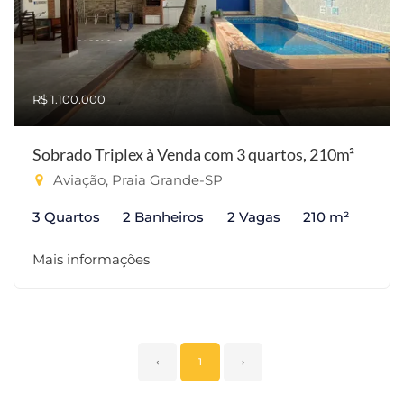
R$ 1.100.000
Sobrado Triplex à Venda com 3 quartos, 210m²
Aviação, Praia Grande-SP
3 Quartos
2 Banheiros
2 Vagas
210 m²
Mais informações
‹
1
›