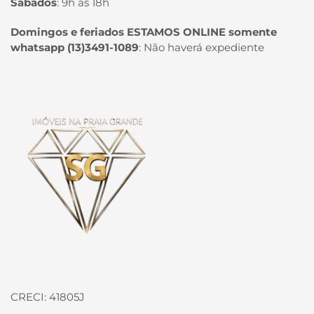
Sábados
:
9h às 18h
Domingos e feriados ESTAMOS ONLINE somente
whatsapp (13)3491-1089
:
Não haverá expediente
Página inicial
CRECI: 41805J