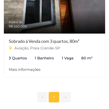
A partir de:
R$ 540.000
Sobrado à Venda com 3 quartos, 80m²
Aviação, Praia Grande-SP
3 Quartos
1 Banheiro
1 Vaga
80 m²
Mais informações
‹
1
›