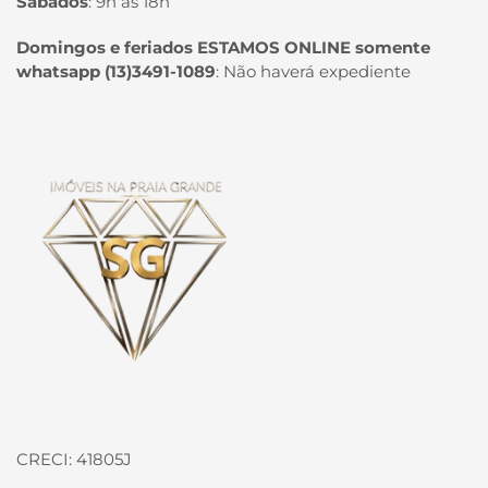
Sábados
:
9h às 18h
Domingos e feriados ESTAMOS ONLINE somente
whatsapp (13)3491-1089
:
Não haverá expediente
Página inicial
CRECI: 41805J