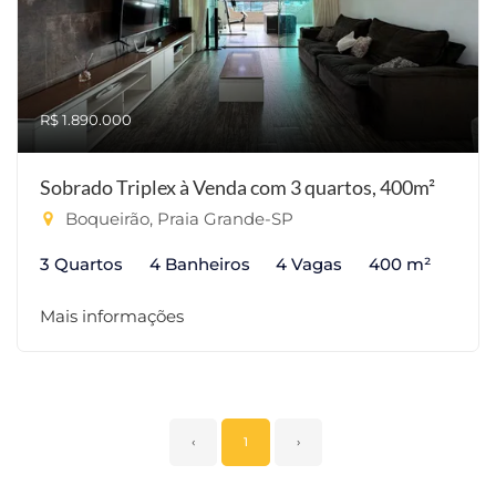
R$ 1.890.000
Sobrado Triplex à Venda com 3 quartos, 400m²
Boqueirão, Praia Grande-SP
3 Quartos
4 Banheiros
4 Vagas
400 m²
Mais informações
‹
1
›