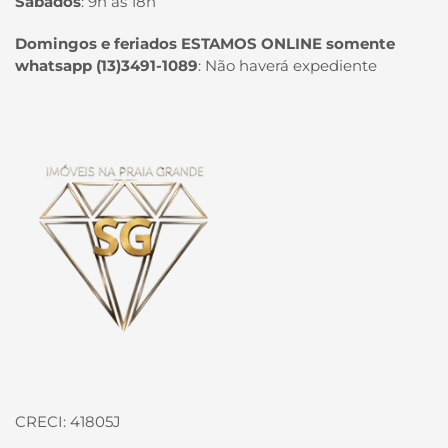
Sábados
:
9h às 18h
Domingos e feriados ESTAMOS ONLINE somente
whatsapp (13)3491-1089
:
Não haverá expediente
Página inicial
CRECI: 41805J